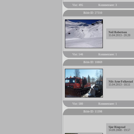
Vist: 495
Kommentarer: 3
Bilde ID: 27310
Neil Robertson
15.04.2013 - 20.20
Vist: 546
Kommentarer: 1
Bilde ID: 10869
Nils Arne Folkestad
15.04.2013 - 18.51
Vist: 580
Kommentarer: 1
Bilde ID: 11398
Sjur Ringstad
14.09.2008 - 19.57