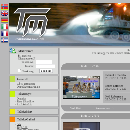
De
Medlemmer
For innloggede medlemmer, marker
-
Bli medlem
-
Glemt passord?
Brukernavn:
Passord:
Bilde ID: 27382
Husk meg
Helmut Urbansky
28.04.2013 - 19.48
Generelt
-
Gå til startsiden
Espen Børresen
-
Om tråkkemaskin.no
28.04.2013 - 21.13
TråkkeNytt
Neil Robertson
-
Omtaler
29.04.2013 - 22.39
-
Siste 15 artikler
-
Artikkelarkiv
Vist: 824
Kommentarer: 3
TråkkeMap
Bilde ID: 27379
TråkkeGalleri
-
Søk
-
Topp 100