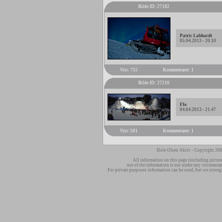
Bilde ID: 27182
Patric Labhardt
05.04.2013 - 20.10
Vist: 755
Kommentarer: 1
Bilde ID: 27210
Flo
04.04.2013 - 21.47
Vist: 501
Kommentarer: 1
Hole Olsen Aktiv - Copyright 200
All information on this page (including pictur
use of the information is not under any circumsta
For private purposes information can be used, but we strong