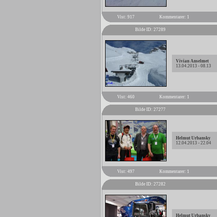
Vist: 917
Kommentarer: 1
Bilde ID: 27289
Vivian Anselmet
13.04.2013 - 08.13
Vist: 460
Kommentarer: 1
Bilde ID: 27277
Helmut Urbansky
12.04.2013 - 22.04
Vist: 497
Kommentarer: 1
Bilde ID: 27282
Helmut Urbansky