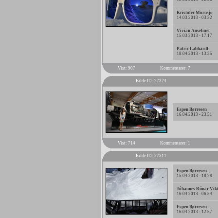
Kristofer Mörnsjö
14.03.2013 - 03.32
Vivian Anselmet
15.03.2013 - 17.17
Patric Labhardt
18.04.2013 - 13.35
Vist: 907
Kommentarer: 7
Bilde ID: 27324
Espen Børresen
16.04.2013 - 23.51
Vist: 714
Kommentarer: 1
Bilde ID: 27311
Espen Børresen
15.04.2013 - 18.28
Jóhannes Rúnar Vik
16.04.2013 - 06.54
Espen Børresen
16.04.2013 - 12.57