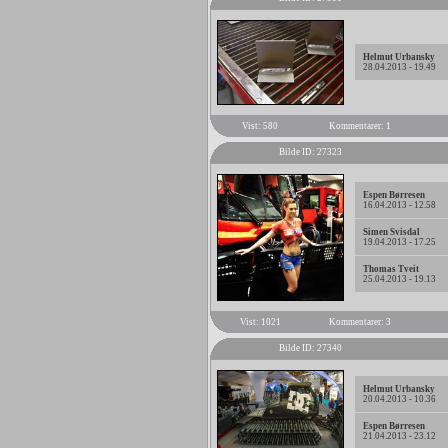
Helmut Urbansky
28.04.2013 - 19.49
Vist: 580
Kommentarer: 1
Bilde ID: 27323
Espen Børresen
16.04.2013 - 12.58
Simen Svisdal
19.04.2013 - 17.25
Thomas Tveit
25.04.2013 - 19.13
Vist: 1021
Kommentarer: 3
Bilde ID: 27340
Helmut Urbansky
20.04.2013 - 10.36
Espen Børresen
21.04.2013 - 23.12