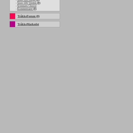
-
Siste 100 Norge
(0)
-
Siste 100 Verden
(0)
-
Screeners Choice
-
Kommentarer
(0)
TråkkeForum (0)
TråkkeMarkedet