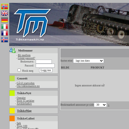
Medlemmer
-
Bli medlem
-
Glemt passord?
Sorter etter
Brukernavn:
Passord:
BILDE
PRODUKT
Husk meg
Generelt
-
Gå til startsiden
Ingen annonser akkurat nå!
-
Om tråkkemaskin.no
TråkkeNytt
-
Omtaler
-
Siste 15 artikler
-
Artikkelarkiv
Bruktmarked-annonser pr side
»
TråkkeMap
TråkkeGalleri
-
Søk
-
Topp 100