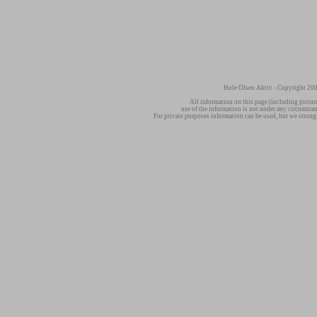
Hole Olsen Aktiv - Copyright 200
All information on this page (including pictur
use of the information is not under any circumsta
For private purposes information can be used, but we strong