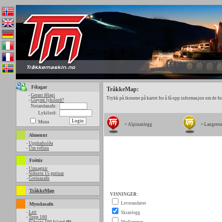
Félagar
TråkkeMap:
-
Gerast félagi
Trykk på ikonene på kartet for å få opp informasjon om de fo
-
Gleymt lykilorð?
Notandanafn:
Lykilorð:
Muna
= Alpinanlegg
= Langren
Almennt
-
Upphafssíða
-
Um vefinn
Fréttir
-
Umsagnir
-
Síðustu 15 greinar
-
Greinasafn
TråkkeMap
Myndasafn
-
Leit
-
Topp 100