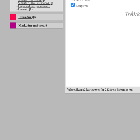
-
Síðustu 100 Island
(0)
-
Síðustu 100 alls staðar að
(0)
-
Uppáhald umsjónarmanns
-
Ummæli
(0)
Umræður (0)
Markaður með notað
Velg et ikon på kartet over for å få frem informasjon!