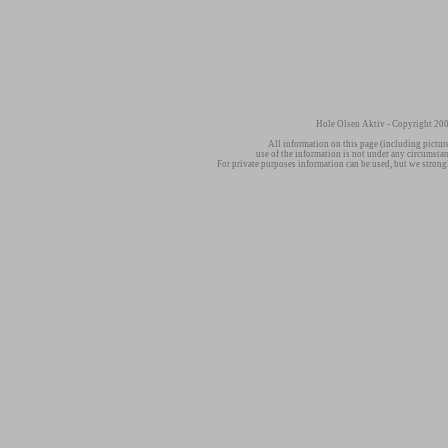
Hole Olsen Aktiv - Copyright 200
All information on this page (including pictur
use of the information is not under any circumsta
For private purposes information can be used, but we strong