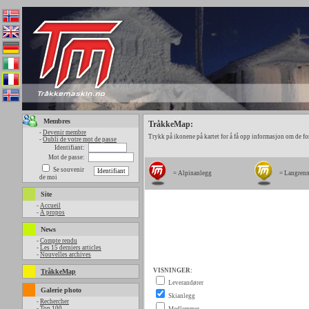
Membres
TråkkeMap:
-
Devenir membre
Trykk på ikonene på kartet for å få opp informasjon om de fo
-
Oubli de votre mot de passe
Identifiant:
Mot de passe:
Se souvenir
= Alpinanlegg
= Langren
de moi
Site
-
Accueil
-
A propos
News
-
Compte rendu
-
Les 15 derniers articles
-
Nouvelles archives
TråkkeMap
Galerie photo
-
Rechercher
-
Top 100