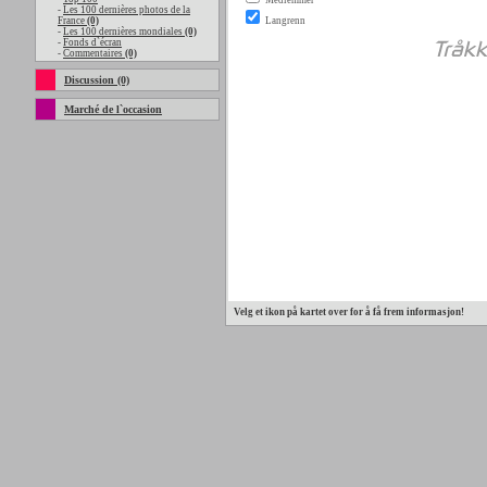
-
Les 100 dernières photos de la
France
(0)
-
Les 100 dernières mondiales
(0)
-
Fonds d`écran
-
Commentaires
(0)
Discussion (0)
Marché de l`occasion
Velg et ikon på kartet over for å få frem informasjon!