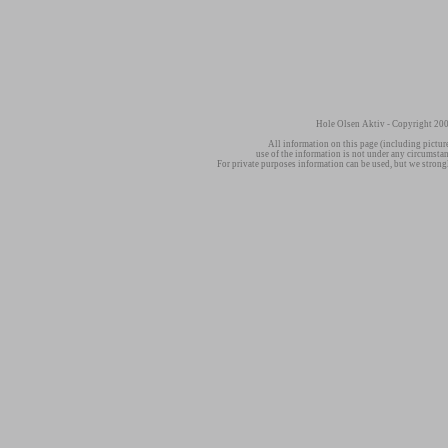
Hole Olsen Aktiv - Copyright 200
All information on this page (including pictur
use of the information is not under any circumsta
For private purposes information can be used, but we strong