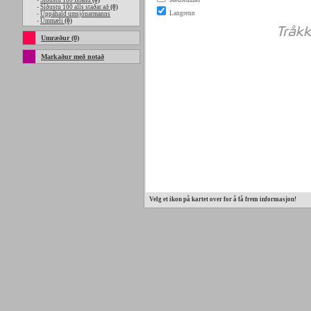
-
Síðustu 100 Island
(0)
-
Síðustu 100 alls staðar að
(0)
-
Uppáhald umsjónarmanns
-
Ummæli
(0)
Umræður (0)
Markaður með notað
Velg et ikon på kartet over for å få frem informasjon!