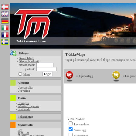
Félagar
TråkkeMap:
-
Gerast félagi
Trykk på ikonene på kartet for å få opp informasjon om de fo
-
Gleymt lykilorð?
Notandanafn:
Lykilorð:
Muna
= Alpinanlegg
= Langren
Almennt
-
Upphafssíða
-
Um vefinn
Fréttir
-
Umsagnir
-
Síðustu 15 greinar
-
Greinasafn
TråkkeMap
Myndasafn
-
Leit
-
Topp 100