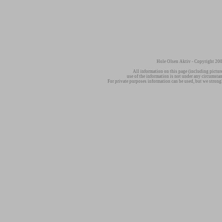
Hole Olsen Aktiv - Copyright 200
All information on this page (including pictur
use of the information is not under any circumsta
For private purposes information can be used, but we strong