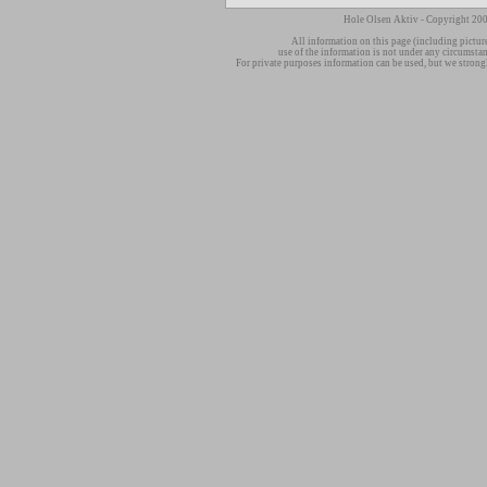
Hole Olsen Aktiv - Copyright 200
All information on this page (including pictur
use of the information is not under any circumsta
For private purposes information can be used, but we strong