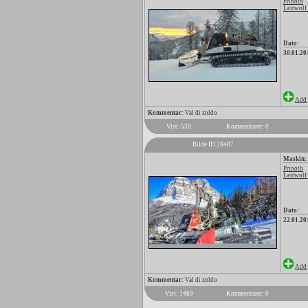
Prinoth
Leitwolf
Dato:
30.01.20
Add 
Kommentar:
Val di zoldo
Vist: 539
Kommentarer: 0
Bilde ID 28487
Maskin:
Prinoth
Leitwolf
Dato:
22.01.20
Add 
Kommentar:
Val di zoldo
Vist: 1489
Kommentarer: 0