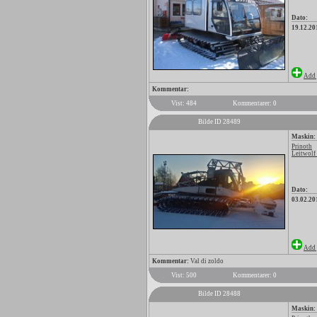
Dato:
19.12.20
Add 
Kommentar:
Vist: 484
Kommentarer: 0
Bilde ID 28489
Maskin:
Prinoth
Leitwolf
Dato:
03.02.20
Add 
Kommentar:
Val di zoldo
Vist: 500
Kommentarer: 0
Bilde ID 28488
Maskin: