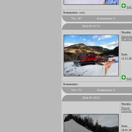
Add 
Kommentar:
araba
Vist: 307
Kommentarer: 0
Bilde ID 28754
Maskin:
Kässbohr
PB 300 P
Dato:
12.12.20
Add 
Kommentar:
Vist: 271
Kommentarer: 0
Bilde ID 28632
Maskin:
Prinoth
Leitwolf
Dato:
20.01.20