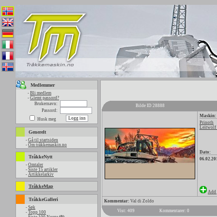
Medlemmer
-
Bli medlem
-
Glemt passord?
Brukernavn:
Bilde ID 28888
Passord:
Maskin:
Husk meg
Prinoth
Leitwolf
Generelt
-
Gå til startsiden
-
Om tråkkemaskin.no
Dato:
TråkkeNytt
06.02.20
-
Omtaler
-
Siste 15 artikler
-
Artikkelarkiv
TråkkeMap
Add 
TråkkeGalleri
Kommentar:
Val di Zoldo
-
Søk
Vist: 409
Kommentarer: 0
-
Topp 100