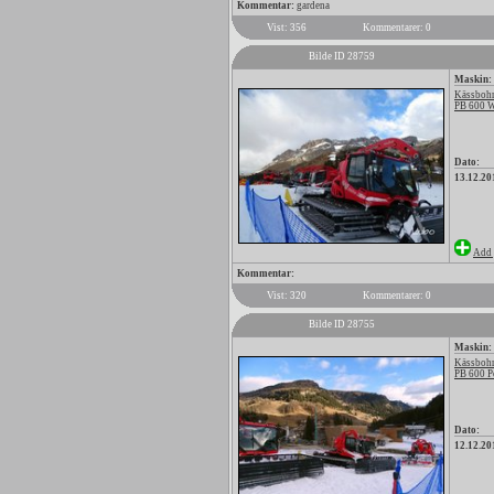
Kommentar:
gardena
Vist: 356
Kommentarer: 0
Bilde ID 28759
Maskin:
Kässbohr
PB 600 W
Dato:
13.12.20
Add 
Kommentar:
Vist: 320
Kommentarer: 0
Bilde ID 28755
Maskin:
Kässbohr
PB 600 P
Dato:
12.12.20