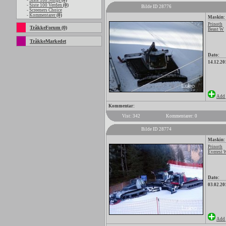
-
Siste 100 Norge
(0)
-
Siste 100 Verden
(0)
Bilde ID 28776
-
Screeners Choice
-
Kommentarer
(0)
Maskin:
Prinoth
TråkkeForum (0)
Beast W
TråkkeMarkedet
Dato:
14.12.20
Add 
Kommentar:
Vist: 342
Kommentarer: 0
Bilde ID 28774
Maskin:
Prinoth
Everest 
Dato:
03.02.20
Add 