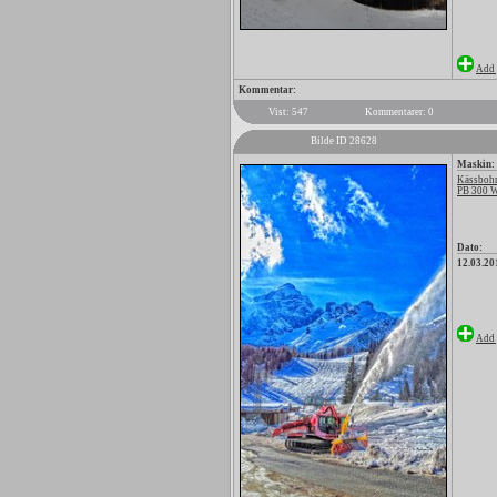
Add 
Kommentar:
Vist: 547
Kommentarer: 0
Bilde ID 28628
Maskin:
Kässbohr
PB 300 W
Dato:
12.03.20
Add 