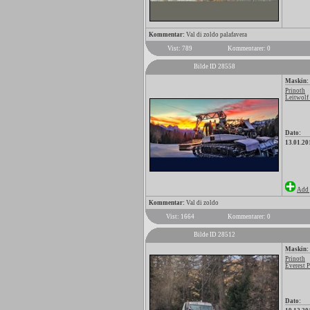
Kommentar:
Val di zoldo palafavera
Vist: 789
Kommentarer: 0
Bilde ID 28558
Maskin:
Prinoth
Leitwolf
Dato:
13.01.20
Add 
Kommentar:
Val di zoldo
Vist: 1664
Kommentarer: 0
Bilde ID 28512
Maskin:
Prinoth
Everest 
Dato: