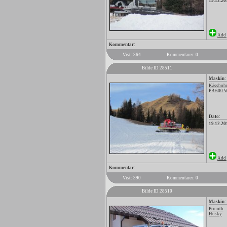
19.12.20
Add 
Kommentar:
Vist: 364
Kommentarer: 0
Bilde ID 28511
Maskin:
Kässbohr
PB 600 
Dato:
19.12.20
Add 
Kommentar:
Vist: 390
Kommentarer: 0
Bilde ID 28510
Maskin:
Prinoth
Husky