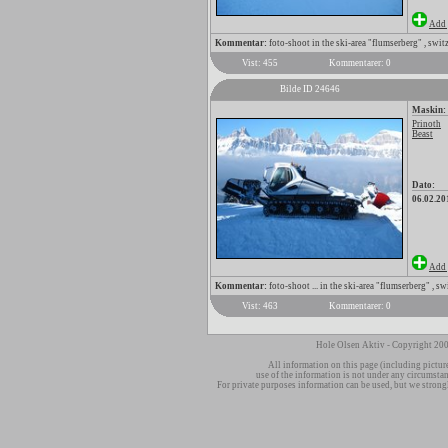
Add 
Kommentar:
foto-shoot in the ski-area "flumserberg" , swit
Vist: 455
Kommentarer: 0
Bilde ID 24646
Maskin:
Prinoth
Beast
Dato:
06.02.20
Add 
Kommentar:
foto-shoot ... in the ski-area "flumserberg" , sw
Vist: 463
Kommentarer: 0
Hole Olsen Aktiv - Copyright 200
All information on this page (including pictur
use of the information is not under any circumsta
For private purposes information can be used, but we strong