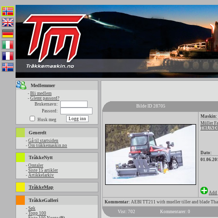
Medlemmer
-
Bli medlem
-
Glemt passord?
Brukernavn:
Bilde ID 28705
Passord:
Maskin:
Husk meg
Müller F
THUNDER
Generelt
-
Gå til startsiden
-
Om tråkkemaskin.no
Dato:
TråkkeNytt
01.06.20
-
Omtaler
-
Siste 15 artikler
-
Artikkelarkiv
TråkkeMap
Add 
TråkkeGalleri
Kommentar:
AEBI TT211 with mueller tiller and blade Th
-
Søk
Vist: 702
Kommentarer: 0
-
Topp 100