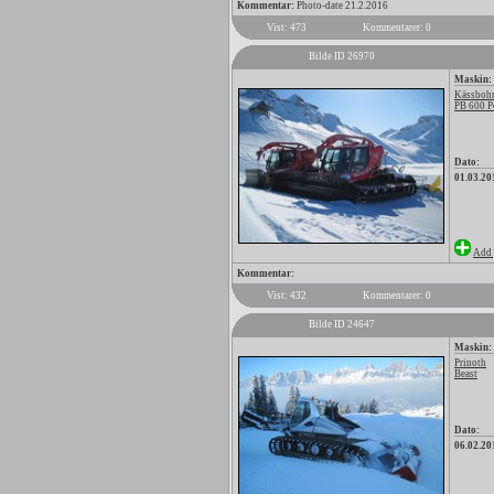
Kommentar:
Photo-date 21.2.2016
Vist: 473
Kommentarer: 0
Bilde ID 26970
Maskin:
Kässbohr
PB 600 P
Dato:
01.03.20
Add 
Kommentar:
Vist: 432
Kommentarer: 0
Bilde ID 24647
Maskin:
Prinoth
Beast
Dato:
06.02.20