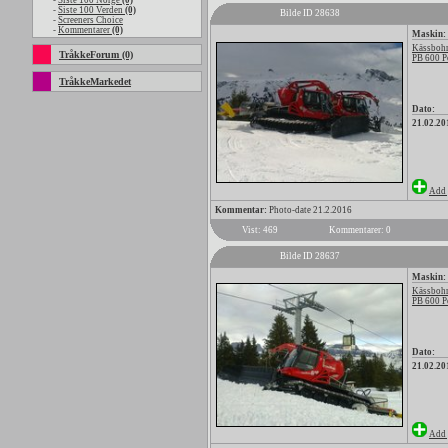
-
Siste 100 Norge
(0)
-
Siste 100 Verden
(0)
Bilde ID 28638
-
Screeners Choice
-
Kommentarer
(0)
Maskin:
Kässbohr
TråkkeForum (0)
PB 600 P
TråkkeMarkedet
Dato:
21.02.20
Add 
Kommentar:
Photo-date 21.2.2016
Vist: 469
Kommentarer: 0
Bilde ID 28637
Maskin:
Kässbohr
PB 600 P
Dato:
21.02.20
Add 