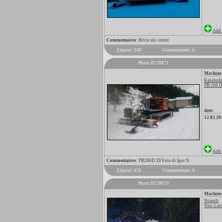
Add 
Commentaires:
Bivio ski center
Exposé: 349
Commentaires: 0
Photo ID 28871
Machine
Kässbohr
PB 200 
date:
12.02.20
Add 
Commentaires:
PB200D 39 Foto di Igor N.
Exposé: 426
Commentaires: 0
Photo ID 28870
Machine
Prinoth
New Leitw