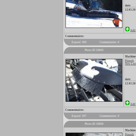
date:
12.03.20
Add 
Commentaires:
Exposé: 409
Commentaires: 0
Photo ID 28869
Machine
Prinoth
New Leitw
date:
12.03.20
Add 
Commentaires:
Exposé: 397
Commentaires: 0
Photo ID 28868
Machine
Prinoth