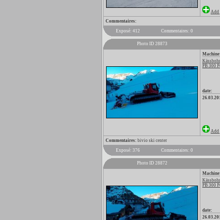
Add 
Commentaires:
Exposé: 412
Commentaires: 0
Photo ID 28873
Machine
Kässbohr
PB 300 P
date:
26.03.20
Add 
Commentaires:
bivio ski center
Exposé: 376
Commentaires: 0
Photo ID 28872
Machine
Kässbohr
PB 300 P
date:
26.03.20