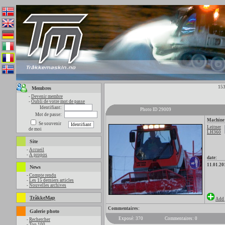
153
Membres
-
Devenir membre
-
Oubli de votre mot de passe
Identifiant:
Photo ID 29009
Mot de passe:
Machine
Se souvenir
Leitner
de moi
LH360
Site
-
Accueil
-
A propos
date:
11.01.20
News
-
Compte rendu
-
Les 15 derniers articles
-
Nouvelles archives
TråkkeMap
Add 
Commentaires:
Galerie photo
Exposé: 370
Commentaires: 0
-
Rechercher
-
Top 100