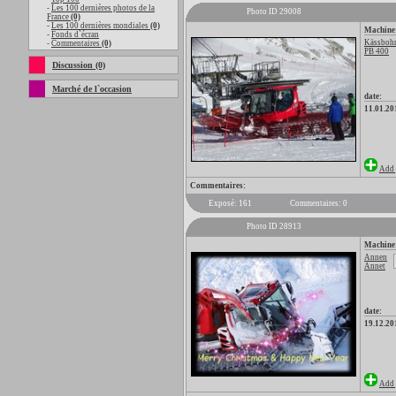
-
Les 100 dernières photos de la
Photo ID 29008
France
(0)
-
Les 100 dernières mondiales
(0)
Machine
-
Fonds d`écran
Kässbohr
-
Commentaires
(0)
PB 400
Discussion (0)
Marché de l`occasion
date:
11.01.20
Add 
Commentaires:
Exposé: 161
Commentaires: 0
Photo ID 28913
Machine
Annen
Annet
date:
19.12.20
Add 