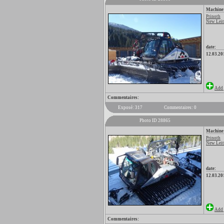
Machine
Prinoth
New Leitw
date:
12.03.20
Add 
Commentaires:
Exposé: 317
Commentaires: 0
Photo ID 28865
Machine
Prinoth
New Leitw
date:
12.03.20
Add 
Commentaires: