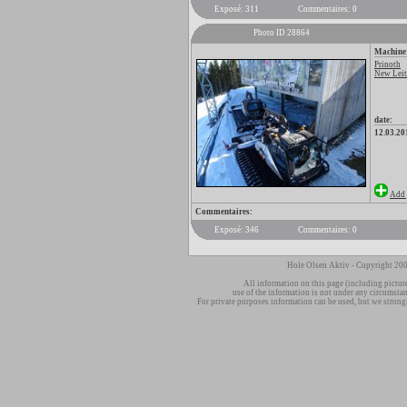
Exposé: 311
Commentaires: 0
Photo ID 28864
Machine
Prinoth
New Leitw
date:
12.03.20
Add 
Commentaires:
Exposé: 346
Commentaires: 0
Hole Olsen Aktiv - Copyright 200
All information on this page (including pictur
use of the information is not under any circumsta
For private purposes information can be used, but we strong