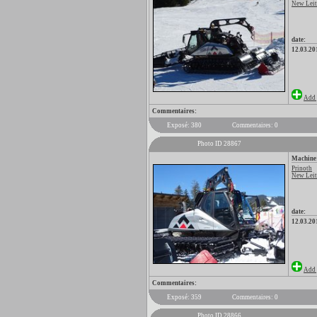
New Leitw
date:
12.03.20
Add 
Commentaires:
Exposé: 380
Commentaires: 0
Photo ID 28867
Machine
Prinoth
New Leitw
date:
12.03.20
Add 
Commentaires:
Exposé: 359
Commentaires: 0
Photo ID 28866