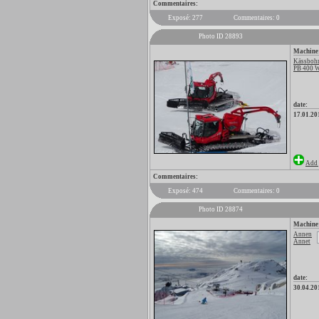
Commentaires:
Exposé: 277
Commentaires: 0
Photo ID 28893
Machine
Kässbohr
PB 400 
date:
17.01.20
Add 
Commentaires:
Exposé: 474
Commentaires: 0
Photo ID 28874
Machine
Annen
Annet
date:
30.04.20