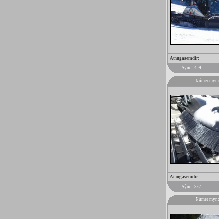
Athugasemdir:
Sýnd: 409
Númer mynd
Athugasemdir:
Sýnd: 397
Númer mynd