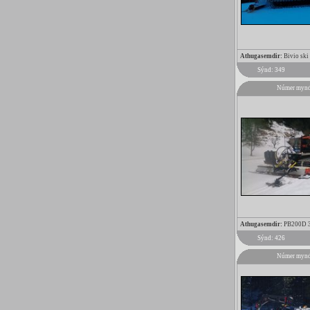
Athugasemdir:
Bivio ski 
Sýnd: 349
Númer mynd
Athugasemdir:
PB200D 39
Sýnd: 426
Númer mynd