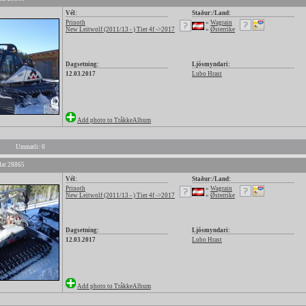
Vél:
Staður:/Land:
Prinoth
»
Wagrain
New Leitwolf (2011/13 - ) Tier 4f ->2017
»
Østerrike
Dagsetning:
Ljósmyndari:
12.03.2017
Lubo Hrast
Add photo to TråkkeAlbum
Ummæli: 0
ar 28865
Vél:
Staður:/Land:
Prinoth
»
Wagrain
New Leitwolf (2011/13 - ) Tier 4f ->2017
»
Østerrike
Dagsetning:
Ljósmyndari:
12.03.2017
Lubo Hrast
Add photo to TråkkeAlbum