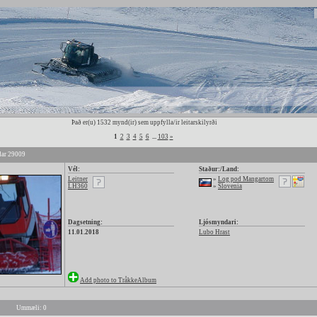
Það er(u) 1532 mynd(ir) sem uppfylla/ir leitarskilyrði
1
2
3
4
5
6
...
103
»
ar 29009
Vél:
Staður:/Land:
Leitner
»
Log pod Mangartom
LH360
»
Slovenia
Dagsetning:
Ljósmyndari:
11.01.2018
Lubo Hrast
Add photo to TråkkeAlbum
Ummæli: 0