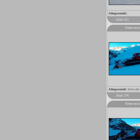
Athugasemdir:
Sýnd: 412
Númer mynd
Athugasemdir:
bivio ski 
Sýnd: 376
Númer mynd