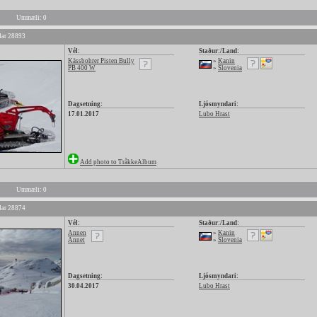
Ummæli: 0
ar 28893
Vél:
Staður:/Land:
Kässbohrer Pisten Bully
»
Kanin
PB 400 W
»
Slovenia
Dagsetning:
Ljósmyndari:
17.01.2017
Lubo Hrast
Add photo to TråkkeAlbum
Ummæli: 0
ar 28874
Vél:
Staður:/Land:
Annen
»
Kanin
Annet
»
Slovenia
Dagsetning:
Ljósmyndari:
30.04.2017
Lubo Hrast