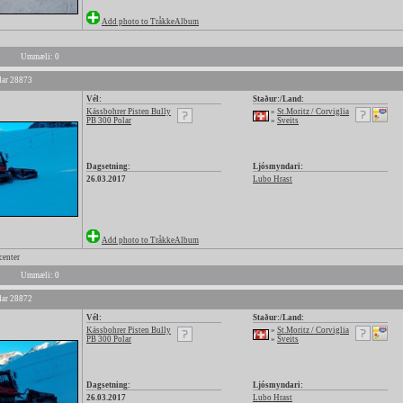
Add photo to TråkkeAlbum
Ummæli: 0
ar 28873
Vél:
Staður:/Land:
Kässbohrer Pisten Bully
»
St.Moritz / Corviglia
PB 300 Polar
»
Sveits
Dagsetning:
Ljósmyndari:
26.03.2017
Lubo Hrast
Add photo to TråkkeAlbum
center
Ummæli: 0
ar 28872
Vél:
Staður:/Land:
Kässbohrer Pisten Bully
»
St.Moritz / Corviglia
PB 300 Polar
»
Sveits
Dagsetning:
Ljósmyndari:
26.03.2017
Lubo Hrast