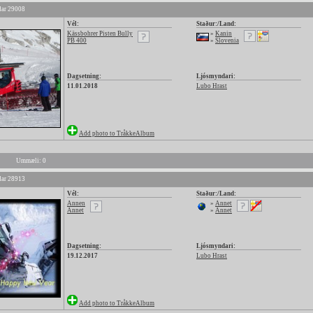
ar 29008
Vél:
Staður:/Land:
Kässbohrer Pisten Bully
»
Kanin
PB 400
»
Slovenia
Dagsetning:
Ljósmyndari:
11.01.2018
Lubo Hrast
Add photo to TråkkeAlbum
Ummæli: 0
ar 28913
Vél:
Staður:/Land:
Annen
»
Annet
Annet
»
Annet
Dagsetning:
Ljósmyndari:
19.12.2017
Lubo Hrast
Add photo to TråkkeAlbum