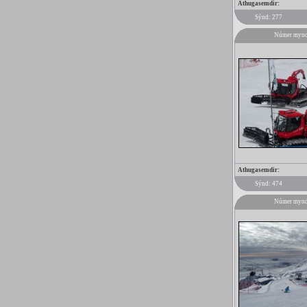
Athugasemdir:
Sýnd: 277
Númer mynd
Athugasemdir:
Sýnd: 474
Númer mynd