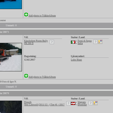
Add photo to TråkkeAlbum
center
Ummæli: 0
ar 28871
Vél:
Staður:/Land:
Kässbohrer Pisten Bully
»
Forni di Sopra
PB 200 D
»
Italia
Dagsetning:
Ljósmyndari:
12.02.2017
Lubo Hrast
Add photo to TråkkeAlbum
 Foto di Igor N.
Ummæli: 0
ar 28870
Vél:
Staður:/Land:
Prinoth
»
Wagrain
New Leitwolf (2011/13 - ) Tier 4f ->2017
»
Østerrike