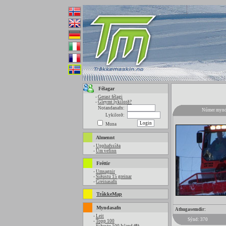
Félagar
-
Gerast félagi
-
Gleymt lykilorð?
Notandanafn:
Númer mynd
Lykilorð:
Muna
Almennt
-
Upphafssíða
-
Um vefinn
Fréttir
-
Umsagnir
-
Síðustu 15 greinar
-
Greinasafn
TråkkeMap
Myndasafn
Athugasemdir:
-
Leit
Sýnd: 370
-
Topp 100