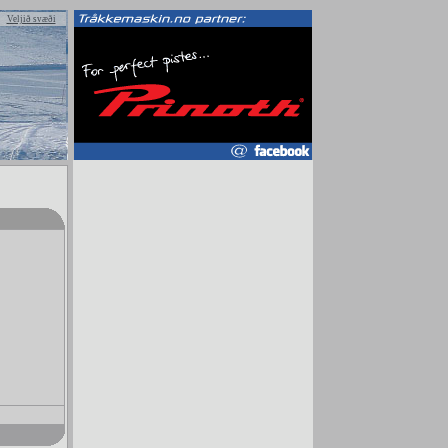
Veljið svæði