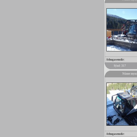
Athugasemdir:
Sýnd: 317
Númer mynd
Athugasemdir: