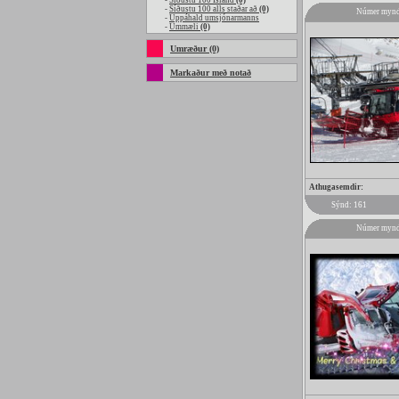
-
Síðustu 100 Island
(0)
-
Síðustu 100 alls staðar að
(0)
Númer mynd
-
Uppáhald umsjónarmanns
-
Ummæli
(0)
Umræður (0)
Markaður með notað
Athugasemdir:
Sýnd: 161
Númer mynd