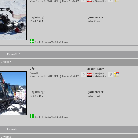
New Leitwolf (2011/13 - ) Tier 4f ->2017
»
Østerrike
Dagsetning:
Ljósmyndari:
12.03.2017
Lubo Hrast
Add photo to TråkkeAlbum
Ummæli: 0
ar 28867
Vél:
Staður:/Land:
Prinoth
»
Wagrain
New Leitwolf (2011/13 - ) Tier 4f ->2017
»
Østerrike
Dagsetning:
Ljósmyndari:
12.03.2017
Lubo Hrast
Add photo to TråkkeAlbum
Ummæli: 0
ar 28866