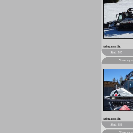
Athugasemdir:
Sýnd: 380
Númer mynd
Athugasemdir:
Sýnd: 359
Númer mynd