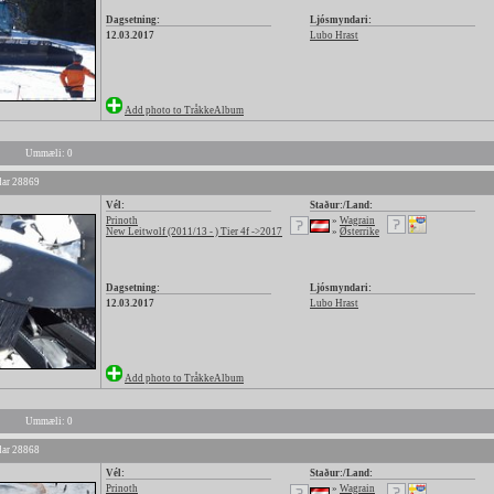
Dagsetning:
Ljósmyndari:
12.03.2017
Lubo Hrast
Add photo to TråkkeAlbum
Ummæli: 0
ar 28869
Vél:
Staður:/Land:
Prinoth
»
Wagrain
New Leitwolf (2011/13 - ) Tier 4f ->2017
»
Østerrike
Dagsetning:
Ljósmyndari:
12.03.2017
Lubo Hrast
Add photo to TråkkeAlbum
Ummæli: 0
ar 28868
Vél:
Staður:/Land:
Prinoth
»
Wagrain