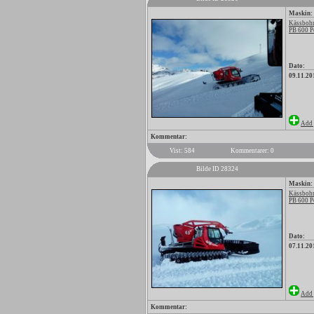
Maskin:
Kässbohr
PB 600 P
Dato:
09.11.20
Add 
Kommentar:
Vist: 584
Kommentarer: 0
Bilde ID 28324
Maskin:
Kässbohr
PB 600 P
Dato:
07.11.20
Add 
Kommentar: