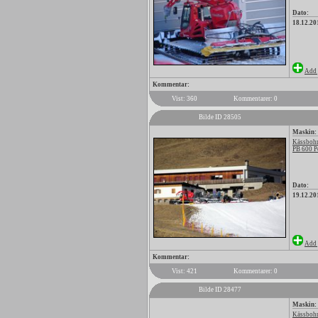
Dato:
18.12.20
Add 
Kommentar:
Vist: 360
Kommentarer: 0
Bilde ID 28505
Maskin:
Kässbohr
PB 600 P
Dato:
19.12.20
Add 
Kommentar:
Vist: 421
Kommentarer: 0
Bilde ID 28477
Maskin:
Kässbohr