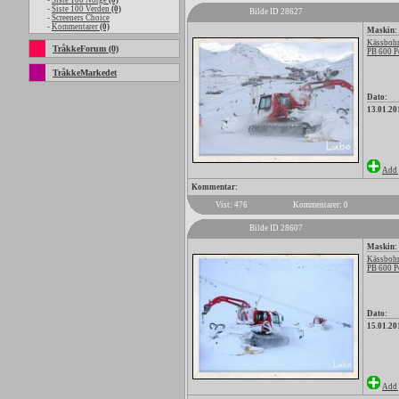
-
Siste 100 Norge
(0)
-
Siste 100 Verden
(0)
Bilde ID 28627
-
Screeners Choice
-
Kommentarer
(0)
Maskin:
Kässbohr
TråkkeForum (0)
PB 600 P
TråkkeMarkedet
Dato:
13.01.20
Add 
Kommentar:
Vist: 476
Kommentarer: 0
Bilde ID 28607
Maskin:
Kässbohr
PB 600 P
Dato:
15.01.20
Add 