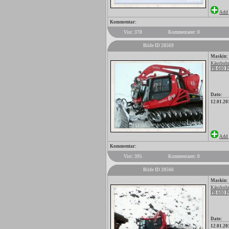
Add 
Kommentar:
Vist: 378
Kommentarer: 0
Bilde ID 28569
Maskin:
Kässbohr
PB 600 P
Dato:
12.01.20
Add 
Kommentar:
Vist: 395
Kommentarer: 0
Bilde ID 28566
Maskin:
Kässbohr
PB 600 P
Dato:
12.01.20