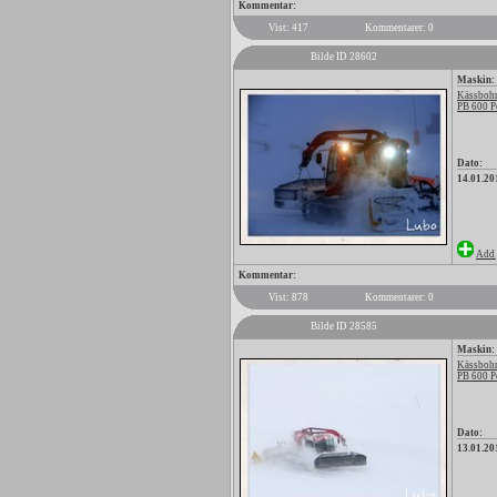
Kommentar:
Vist: 417
Kommentarer: 0
Bilde ID 28602
Maskin:
Kässbohr
PB 600 P
Dato:
14.01.20
Add 
Kommentar:
Vist: 878
Kommentarer: 0
Bilde ID 28585
Maskin:
Kässbohr
PB 600 P
Dato:
13.01.20