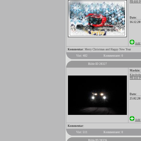
PB 600 P
Dato:
16.12.20
Add 
Kommentar:
Merry Christmas and Happy New Year
Vist: 482
Kommentarer: 0
Bilde ID 28327
Maskin:
Kässbohr
PB 600 P
Dato:
25.02.20
Add 
Kommentar:
Vist: 511
Kommentarer: 0
Bilde ID 28326