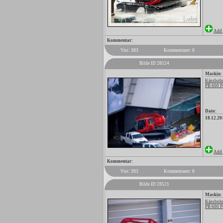
Add 
Kommentar:
Vist: 383
Kommentarer: 0
Bilde ID 28524
Maskin:
Kässbohr
PB 600 P
Dato:
18.12.20
Add 
Kommentar:
Vist: 393
Kommentarer: 0
Bilde ID 28521
Maskin:
Kässbohr
PB 600 P