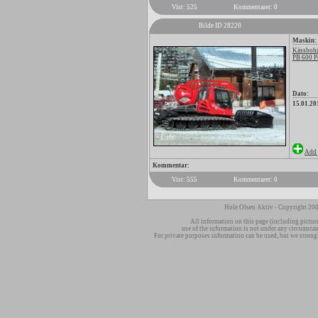
Vist: 525
Kommentarer: 0
Bilde ID 28220
Maskin:
Kässbohr
PB 600 P
Dato:
15.01.20
Add 
Kommentar:
Vist: 555
Kommentarer: 0
Hole Olsen Aktiv - Copyright 200
All information on this page (including pictur
use of the information is not under any circumsta
For private purposes information can be used, but we strong