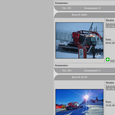
Kommentar:
Vist: 291
Kommentarer: 0
Bilde ID 28805
Maskin:
Kässbohr
PB 600 P
Dato:
09.01.20
Add 
Kommentar:
Vist: 284
Kommentarer: 0
Bilde ID 28788
Maskin:
Kässbohr
PB 600 P
Dato:
25.01.20