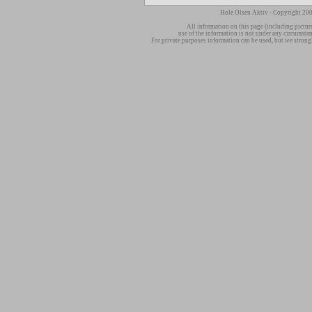
Hole Olsen Aktiv - Copyright 200
All information on this page (including pictur
use of the information is not under any circumsta
For private purposes information can be used, but we strong