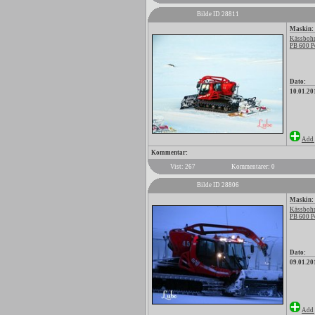
Bilde ID 28811
Maskin:
Kässbohr
PB 600 P
Dato:
10.01.20
Add 
Kommentar:
Vist: 267
Kommentarer: 0
Bilde ID 28806
Maskin:
Kässbohr
PB 600 P
Dato:
09.01.20
Add 