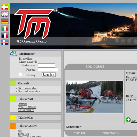
Medlemmer
-
Bli medlem
-
Glemt passord?
Brukernavn:
Bilde ID 28915
Passord:
Maskin:
Husk meg
Kässbohr
PB 600 P
Generelt
-
Gå til startsiden
-
Om tråkkemaskin.no
Dato:
TråkkeNytt
27.12.20
-
Omtaler
-
Siste 15 artikler
-
Artikkelarkiv
TråkkeMap
Add 
TråkkeGalleri
Kommentar:
-
Søk
Vist: 469
Kommentarer: 0
-
Topp 100