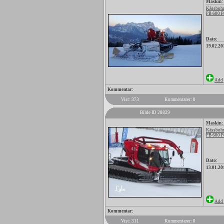
Maskin:
Kässbohr
PB 600 P
Dato:
19.02.20
Add 
Kommentar:
Vist: 373
Kommentarer: 0
Bilde ID 28829
Maskin:
Kässbohr
PB 600 P
Dato:
13.01.20
Add 
Kommentar:
Vist: 311
Kommentarer: 0