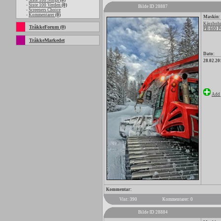
-
Siste 100 Norge
(0)
-
Siste 100 Verden
(0)
Bilde ID 28887
-
Screeners Choice
-
Kommentarer
(0)
Maskin:
Kässbohr
TråkkeForum (0)
PB 600 P
TråkkeMarkedet
Dato:
28.02.20
Add 
Kommentar:
Vist: 390
Kommentarer: 0
Bilde ID 28884