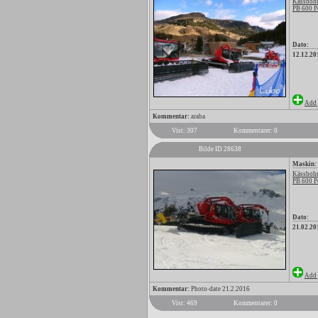
Kässbohr
PB 600 P
Dato:
12.12.20
Add 
Kommentar:
araba
Vist: 307
Kommentarer: 0
Bilde ID 28638
Maskin:
Kässbohr
PB 600 P
Dato:
21.02.20
Add 
Kommentar:
Photo-date 21.2.2016
Vist: 469
Kommentarer: 0