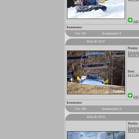
14.12.20
Add 
Kommentar:
Vist: 491
Kommentarer: 0
Bilde ID 28767
Maskin:
Kässbohr
PB 600 P
Dato:
14.12.20
Add 
Kommentar:
Vist: 399
Kommentarer: 0
Bilde ID 28761
Maskin:
Kässbohr
PB 600 P