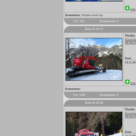
Add 
Kommentar:
Women world cup
Vist: 394
Kommentarer: 0
Bilde ID 28770
Maskin:
Kässbohr
PB 600 P
Dato:
14.12.20
Add 
Kommentar:
Vist: 1966
Kommentarer: 0
Bilde ID 28768
Maskin:
Kässbohr
PB 600 P
Dato: