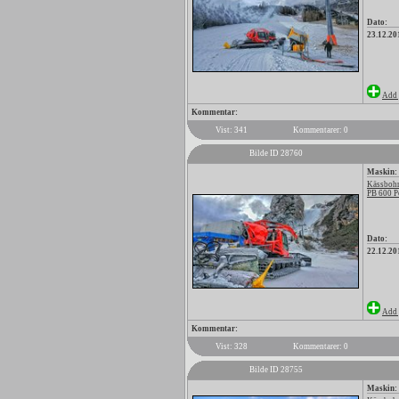
Dato:
23.12.20
Add 
Kommentar:
Vist: 341
Kommentarer: 0
Bilde ID 28760
Maskin:
Kässbohr
PB 600 P
Dato:
22.12.20
Add 
Kommentar:
Vist: 328
Kommentarer: 0
Bilde ID 28755
Maskin: