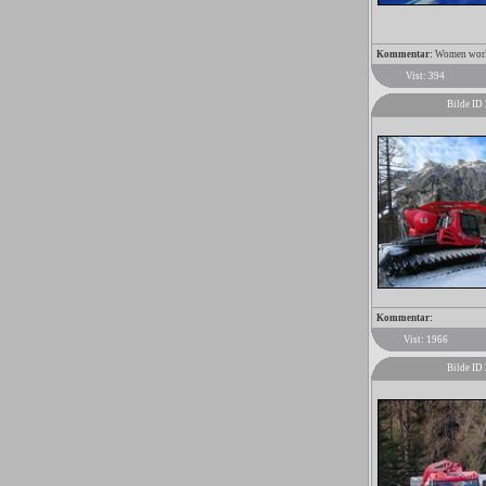
Kommentar:
Women worl
Vist: 394
Bilde ID
Kommentar:
Vist: 1966
Bilde ID