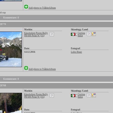
Add photo to TråkkeAlbum
d cup
Kommentarer: 0
 28770
Maskin:
Skianlegg:/Land:
Kässbohrer Pisten Bully
»
Cortina
PB 600 Polar W (3A)
»
Italia
Dato:
Fotograf:
14.12.2016
Lubo Hrast
Add photo to TråkkeAlbum
Kommentarer: 0
 28768
Maskin:
Skianlegg:/Land:
Kässbohrer Pisten Bully
»
Cortina
PB 600 Polar W (3A)
»
Italia
Dato:
Fotograf: