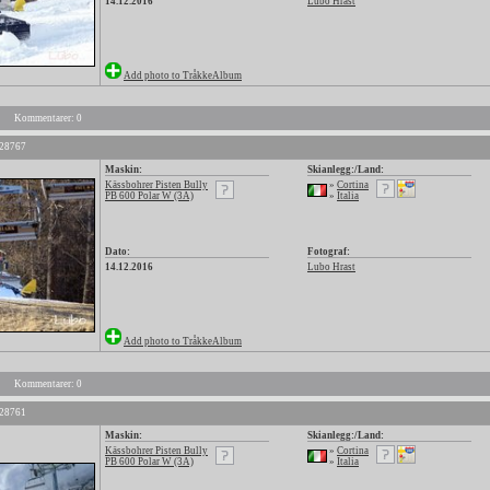
14.12.2016
Lubo Hrast
Add photo to TråkkeAlbum
Kommentarer: 0
 28767
Maskin:
Skianlegg:/Land:
Kässbohrer Pisten Bully
»
Cortina
PB 600 Polar W (3A)
»
Italia
Dato:
Fotograf:
14.12.2016
Lubo Hrast
Add photo to TråkkeAlbum
Kommentarer: 0
 28761
Maskin:
Skianlegg:/Land:
Kässbohrer Pisten Bully
»
Cortina
PB 600 Polar W (3A)
»
Italia