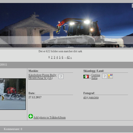
Det er 622 bilder som matcher ditt søk
1
2
3
4
5
6
...
42
»
 28915
Maskin:
Skianlegg:/Land:
Kässbohrer Pisten Bully
»
Cortina
PB 600 Polar W (3A)
»
Italia
Dato:
Fotograf:
27.12.2017
alvy panciera
Add photo to TråkkeAlbum
Kommentarer: 0