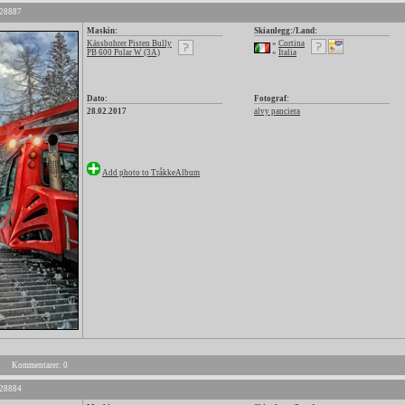
 28887
Maskin:
Skianlegg:/Land:
Kässbohrer Pisten Bully
»
Cortina
PB 600 Polar W (3A)
»
Italia
Dato:
Fotograf:
28.02.2017
alvy panciera
Add photo to TråkkeAlbum
Kommentarer: 0
 28884