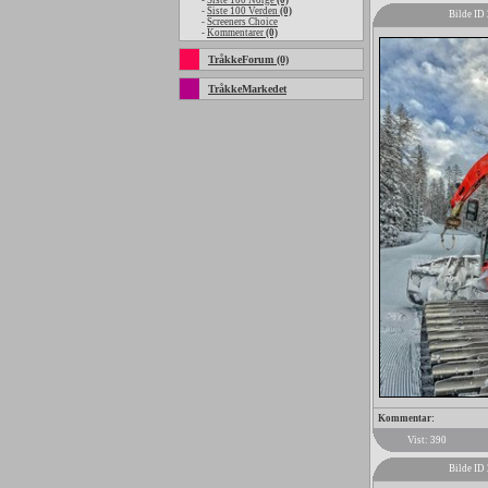
-
Siste 100 Norge
(0)
-
Siste 100 Verden
(0)
Bilde ID
-
Screeners Choice
-
Kommentarer
(0)
TråkkeForum (0)
TråkkeMarkedet
Kommentar:
Vist: 390
Bilde ID