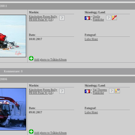
 28811
Maskin:
Skianlegg:/Land:
Kässbohrer Pisten Bully
»
Orelle
PB 600 Polar W (3A)
»
Frankrike
Dato:
Fotograf:
10.01.2017
Lubo Hrast
Add photo to TråkkeAlbum
Kommentarer: 0
 28806
Maskin:
Skianlegg:/Land:
Kässbohrer Pisten Bully
»
Val Thorens
PB 600 Polar W (3A)
»
Frankrike
Dato:
Fotograf:
09.01.2017
Lubo Hrast
Add photo to TråkkeAlbum