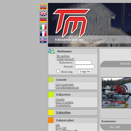
Medlemmer
-
Bli medlem
-
Glemt passord?
Brukernavn:
Bilde ID
Passord:
Husk meg
Generelt
-
Gå til startsiden
-
Om tråkkemaskin.no
TråkkeNytt
-
Omtaler
-
Siste 15 artikler
-
Artikkelarkiv
TråkkeMap
TråkkeGalleri
Kommentar:
-
Søk
Vist: 469
-
Topp 100