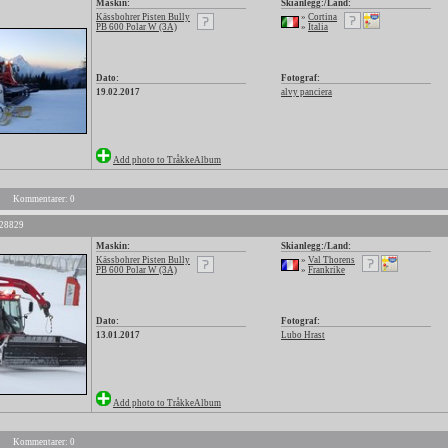
Maskin:
Skianlegg:/Land:
Kässbohrer Pisten Bully
»
Cortina
PB 600 Polar W (3A)
»
Italia
Dato:
Fotograf:
19.02.2017
alvy panciera
Add photo to TråkkeAlbum
Kommentarer: 0
 28829
Maskin:
Skianlegg:/Land:
Kässbohrer Pisten Bully
»
Val Thorens
PB 600 Polar W (3A)
»
Frankrike
Dato:
Fotograf:
13.01.2017
Lubo Hrast
Add photo to TråkkeAlbum
Kommentarer: 0