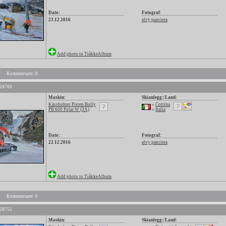
Dato:
Fotograf:
23.12.2016
alvy panciera
Add photo to TråkkeAlbum
Kommentarer: 0
 28760
Maskin:
Skianlegg:/Land:
Kässbohrer Pisten Bully
»
Cortina
PB 600 Polar W (3A)
»
Italia
Dato:
Fotograf:
22.12.2016
alvy panciera
Add photo to TråkkeAlbum
Kommentarer: 0
 28755
Maskin:
Skianlegg:/Land: