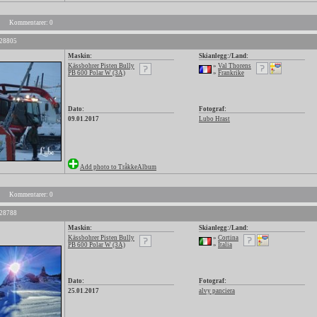
Kommentarer: 0
 28805
Maskin:
Skianlegg:/Land:
Kässbohrer Pisten Bully
»
Val Thorens
PB 600 Polar W (3A)
»
Frankrike
Dato:
Fotograf:
09.01.2017
Lubo Hrast
Add photo to TråkkeAlbum
Kommentarer: 0
 28788
Maskin:
Skianlegg:/Land:
Kässbohrer Pisten Bully
»
Cortina
PB 600 Polar W (3A)
»
Italia
Dato:
Fotograf:
25.01.2017
alvy panciera