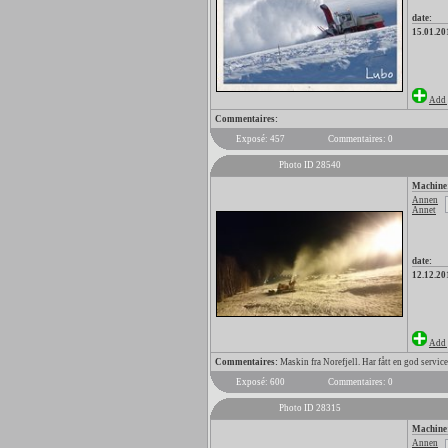
date:
15.01.20
Add 
Commentaires:
Exposé: 457
Commentaires: 0
Photo ID 28540
Machine
Annen
Annet
date:
12.12.20
Add 
Commentaires:
Maskin fra Norefjell. Har fått en god service
Exposé: 600
Commentaires: 0
Photo ID 28315
Machine
Annen