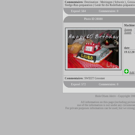
Commentaires:
Destination : Meiringen ( Schweiz ) , Gross
Sledge-Run-preparation ( Gerät für die Rodelbahn-präparatio
Exposé: 564
Commentaires: 0
Photo ID 28080
Machine
Annen
Annet
date:
19.12.20
Add 
Commentaires:
SWEET Groomer
Exposé: 572
Commentaires: 0
Hole Olsen Aktiv - Copyright 200
All information on this page (including pictur
use of the information is not under any circumsta
For private purposes information can be used, but we strong