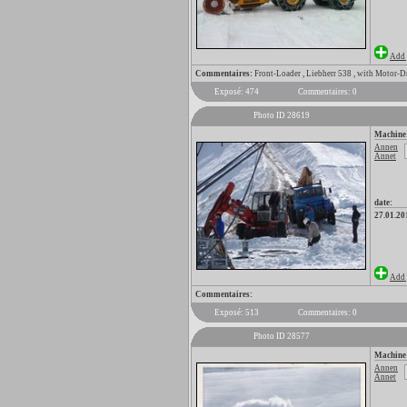
Add 
Commentaires:
Front-Loader , Liebherr 538 , with Motor-
Exposé: 474
Commentaires: 0
Photo ID 28619
Machine
Annen
Annet
date:
27.01.20
Add 
Commentaires:
Exposé: 513
Commentaires: 0
Photo ID 28577
Machine
Annen
Annet