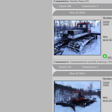
Commentaires:
Førerhus Paana 320
Exposé: 896
Commentaires: 0
Photo ID 28656
Machine
Annen
Annet
date:
06.03.20
Add 
Commentaires:
Gammelmaskinen som fikk avløsning i 20
Exposé: 534
Commentaires: 0
Photo ID 28655
Machine
Annen
Annet
date:
06.03.20