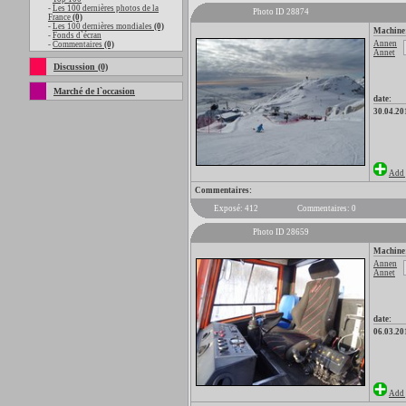
-
Les 100 dernières photos de la
Photo ID 28874
France
(0)
-
Les 100 dernières mondiales
(0)
Machine
-
Fonds d`écran
Annen
-
Commentaires
(0)
Annet
Discussion (0)
Marché de l`occasion
date:
30.04.20
Add 
Commentaires:
Exposé: 412
Commentaires: 0
Photo ID 28659
Machine
Annen
Annet
date:
06.03.20
Add 