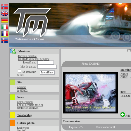
179
Membres
-
Devenir membre
-
Oubli de votre mot de passe
Identifiant:
Photo ID 28913
Mot de passe:
Machine
Se souvenir
Annen
de moi
Annet
Site
-
Accueil
-
A propos
date:
19.12.20
News
-
Compte rendu
-
Les 15 derniers articles
-
Nouvelles archives
TråkkeMap
Add 
Commentaires:
Galerie photo
Exposé: 277
Commentaires: 0
-
Rechercher
-
Top 100