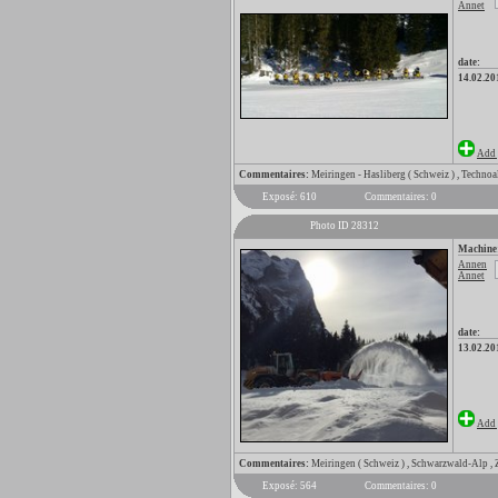
Annet
date:
14.02.20
Add 
Commentaires:
Meiringen - Hasliberg ( Schweiz ) , Technoa
Exposé: 610
Commentaires: 0
Photo ID 28312
Machine
Annen
Annet
date:
13.02.20
Add 
Commentaires:
Meiringen ( Schweiz ) , Schwarzwald-Alp ,
Exposé: 564
Commentaires: 0