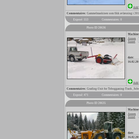
Add 
Commentaires:
Gammelmaskinen som fikk avløsning i 20
Exposé: 553
Commentaires: 0
Photo ID 28636
Machine
Annen
Annet
date:
16.02.20
Add 
Commentaires:
Grading-Unit for Tobogganing-Track , Schw
Exposé: 471
Commentaires: 0
Photo ID 28635
Machine
Annen
Annet
date:
16.02.20