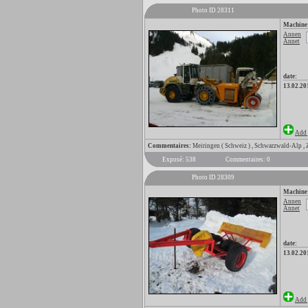
Photo ID 28311
Machine
Annen
Annet
date:
13.02.20
Add 
Commentaires:
Meiringen ( Schweiz ) , Schwarzwald-Alp ,
Exposé: 538
Commentaires: 0
Photo ID 28309
Machine
Annen
Annet
date:
13.02.20
Add 