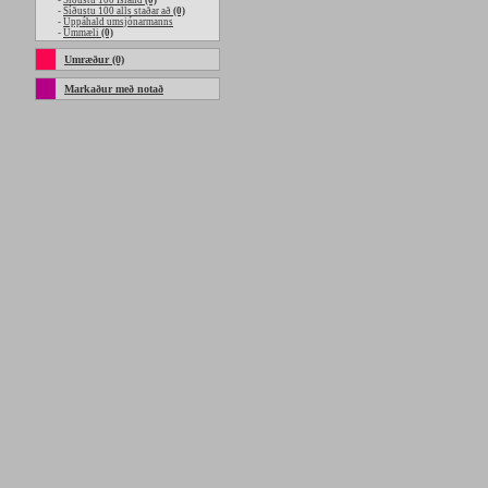
-
Síðustu 100 Island
(0)
-
Síðustu 100 alls staðar að
(0)
-
Uppáhald umsjónarmanns
-
Ummæli
(0)
Umræður (0)
Markaður með notað