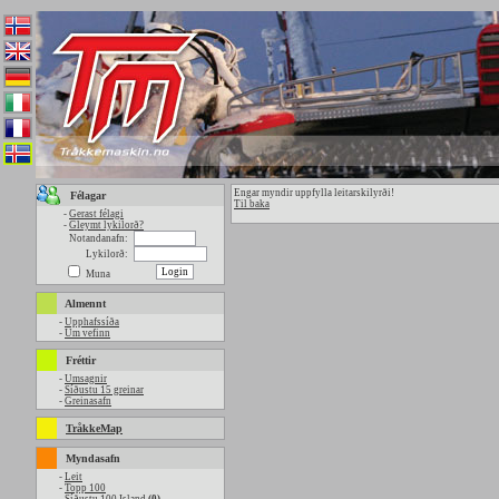
Engar myndir uppfylla leitarskilyrði!
Félagar
Til baka
-
Gerast félagi
-
Gleymt lykilorð?
Notandanafn:
Lykilorð:
Muna
Almennt
-
Upphafssíða
-
Um vefinn
Fréttir
-
Umsagnir
-
Síðustu 15 greinar
-
Greinasafn
TråkkeMap
Myndasafn
-
Leit
-
Topp 100