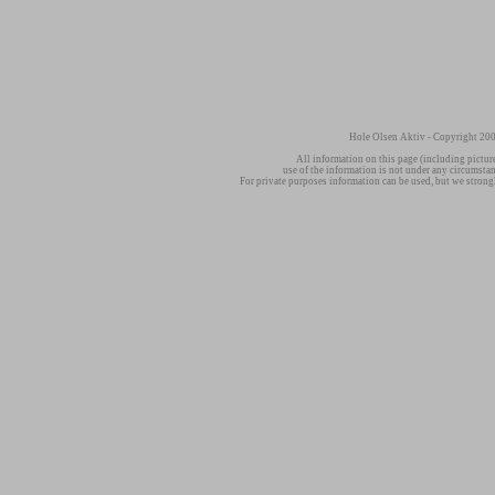
Hole Olsen Aktiv - Copyright 200
All information on this page (including pictur
use of the information is not under any circumsta
For private purposes information can be used, but we strong