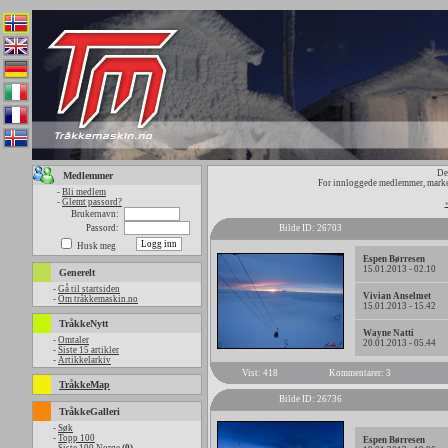
De
Medlemmer
For innloggede medlemmer, marker
-
Bli medlem
-
Glemt passord?
Brukernavn:
Passord:
Bilde ID: 26703
Husk meg
Espen Børresen
15.01.2013 - 02.10
Generelt
-
Gå til startsiden
Vivian Anselmet
-
Om tråkkemaskin.no
15.01.2013 - 15.42
TråkkeNytt
Wayne Natti
-
Omtaler
20.01.2013 - 05.44
-
Siste 15 artikler
-
Artikkelarkiv
Vist: 418
Kommentarer: 3
TråkkeMap
Bilde ID: 26736
TråkkeGalleri
-
Søk
-
Topp 100
Espen Børresen