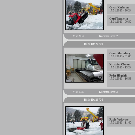
Oskar Karlsson
17.01.2013 - 20.24
Gord Trenholm
18.01.2013 - 00.50
Vist: 964
Kommentarer: 2
Bilde ID: 26709
Oskar Malmberg
16.01.2013 - 01.05
Kristofer Olsson
17.01.2013 - 13.24
Peder Högdahl
17.01.2013 - 16.56
Vist: 565
Kommentarer: 3
Bilde ID: 26726
Paolo Vedovato
17.01.2013 - 11.40