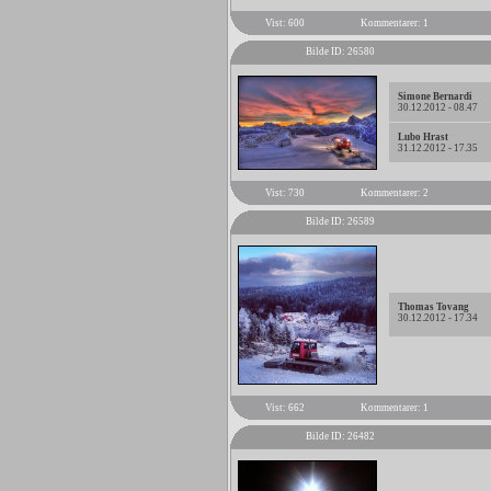
Vist: 600
Kommentarer: 1
Bilde ID: 26580
Simone Bernardi
30.12.2012 - 08.47
Lubo Hrast
31.12.2012 - 17.35
Vist: 730
Kommentarer: 2
Bilde ID: 26589
Thomas Tovang
30.12.2012 - 17.34
Vist: 662
Kommentarer: 1
Bilde ID: 26482