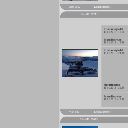
Vist: 1062
Kommentarer: 1
Bilde ID: 26711
Kristian Agledal
15.01.2013 - 18.20
Espen Børresen
15.01.2013 - 19.56
Kristian Agledal
15.01.2013 - 21.46
Sjur Ringstad
15.01.2013 - 22.36
Espen Børresen
16.01.2013 - 13.18
Vist: 607
Kommentarer: 7
Bilde ID: 26675