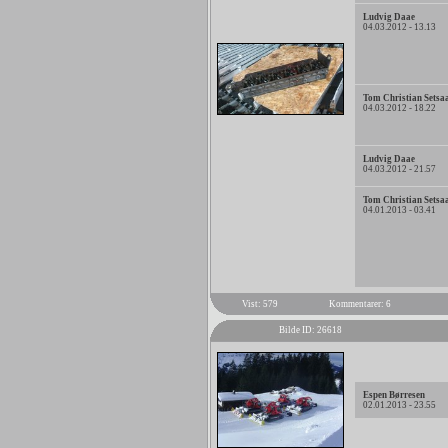
Ludvig Daae
04.03.2012 - 13.13
Tom Christian Setsa
04.03.2012 - 18.22
Ludvig Daae
04.03.2012 - 21.57
Tom Christian Setsa
04.01.2013 - 03.41
Vist: 579
Kommentarer: 6
Bilde ID: 26618
Espen Børresen
02.01.2013 - 23.55