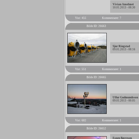
Vivian Anselmet
10.01.2013 - 08.30
Vist: 455
Kommentarer: 7
Bilde ID: 26663
Sjur Ringstad
09.01.2013 - 08.16
Vist: 551
Kommentarer: 1
Bilde ID: 26665
Ulfur Gudmundsson
09.01.2013 - 00.05
Vist: 682
Kommentarer: 1
Bilde ID: 26652
Espen Børresen