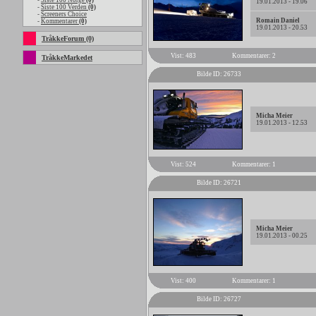
-
Siste 100 Norge
(0)
19.01.2013 - 19.06
-
Siste 100 Verden
(0)
-
Screeners Choice
Romain Daniel
-
Kommentarer
(0)
19.01.2013 - 20.53
TråkkeForum (0)
Vist: 483
Kommentarer: 2
TråkkeMarkedet
Bilde ID: 26733
Micha Meier
19.01.2013 - 12.53
Vist: 524
Kommentarer: 1
Bilde ID: 26721
Micha Meier
19.01.2013 - 00.25
Vist: 400
Kommentarer: 1
Bilde ID: 26727