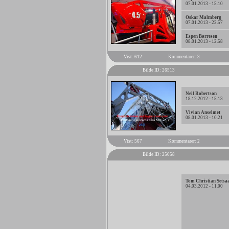
07.01.2013 - 15.10
Oskar Malmberg
07.01.2013 - 22.57
Espen Børresen
08.01.2013 - 12.58
Vist: 612
Kommentarer: 3
Bilde ID: 26513
Neil Robertson
18.12.2012 - 15.13
Vivian Anselmet
08.01.2013 - 10.21
Vist: 567
Kommentarer: 2
Bilde ID: 25058
Tom Christian Setsa
04.03.2012 - 11.00