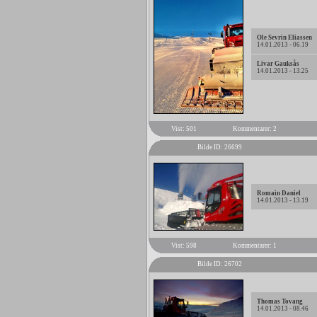
Ole Sevrin Eliassen
14.01.2013 - 06.19
Livar Gauksås
14.01.2013 - 13.25
Vist: 501
Kommentarer: 2
Bilde ID: 26699
Romain Daniel
14.01.2013 - 13.19
Vist: 598
Kommentarer: 1
Bilde ID: 26702
Thomas Tovang
14.01.2013 - 08.46