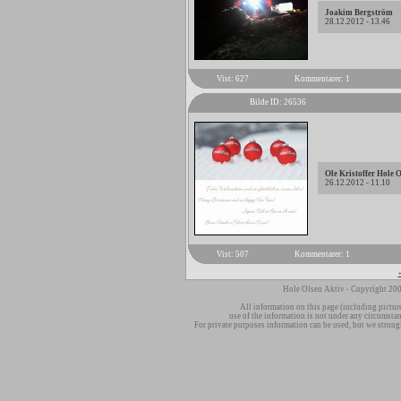
Joakim Bergström
28.12.2012 - 13.46
Vist: 627
Kommentarer: 1
Bilde ID: 26536
Ole Kristoffer Hole 
26.12.2012 - 11.10
Vist: 507
Kommentarer: 1
Hole Olsen Aktiv - Copyright 200
All information on this page (including pictur
use of the information is not under any circumsta
For private purposes information can be used, but we strong