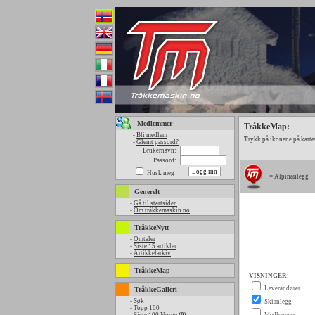
Medlemmer
TråkkeMap:
-
Bli medlem
Trykk på ikonene på kartet
-
Glemt passord?
Brukernavn:
Passord:
Husk meg
= Alpinanlegg
Generelt
-
Gå til startsiden
-
Om tråkkemaskin.no
TråkkeNytt
-
Omtaler
-
Siste 15 artikler
-
Artikkelarkiv
TråkkeMap
TråkkeGalleri
-
Søk
-
Topp 100