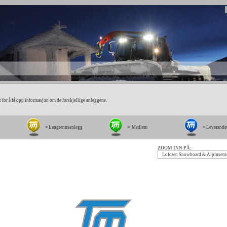
 for å få opp informasjon om de forskjellige anleggene.
= Langrennsanlegg
= Medlem
= Leverandør