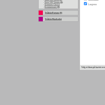
-
Siste 100 Norge
(0)
-
Siste 100 Verden
(0)
-
Screeners Choice
-
Kommentarer
(0)
TråkkeForum (0)
TråkkeMarkedet
Velg et ikon på kartet ov