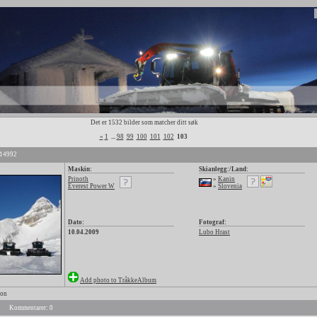
Det er 1532 bilder som matcher ditt søk
«
1
...
98
99
100
101
102
103
 14992
Maskin:
Skianlegg:/Land:
Prinoth
»
Kanin
Everest Power W
»
Slovenia
Dato:
Fotograf:
10.04.2009
Lubo Hrast
Add photo to TråkkeAlbum
son
Kommentarer: 0