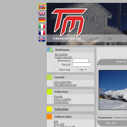
Medlemmer
-
Bli medlem
-
Glemt passord?
Brukernavn:
Bilde ID
Passord:
Husk meg
Generelt
-
Gå til startsiden
-
Om tråkkemaskin.no
TråkkeNytt
-
Omtaler
-
Siste 15 artikler
-
Artikkelarkiv
TråkkeMap
TråkkeGalleri
Kommentar:
everest e bi
-
Søk
Vist: 497
-
Topp 100