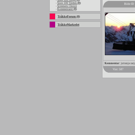
-
Siste 100 Norge
(0)
-
Siste 100 Verden
(0)
Bilde ID
-
Screeners Choice
-
Kommentarer
(0)
TråkkeForum (0)
TråkkeMarkedet
Kommentar:
jutranja zarj
Vist: 587