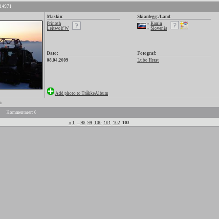
 14971
Maskin:
Skianlegg:/Land:
Prinoth
»
Kanin
Leitwolf W
»
Slovenia
Dato:
Fotograf:
08.04.2009
Lubo Hrast
Add photo to TråkkeAlbum
a
Kommentarer: 0
«
1
...
98
99
100
101
102
103