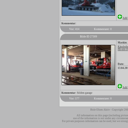
Add 
Kommentar:
Vist: 414
Kommentarer: 0
Bilde ID 27309
Maskin:
Kässbohr
PB 600 P
Dato:
13.04.20
Add 
Kommentar:
Sölden garage
Vist: 577
Kommentarer: 0
Hole Olsen Aktiv - Copyright 200
All information on this page (including pictur
use of the information is not under any circumsta
For private purposes information can be used, but we strong