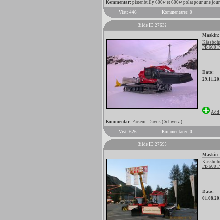
Kommentar:
pistenbully 600w et 600w polar pour une jour
Vist: 446
Kommentarer: 0
Bilde ID 27632
Maskin:
Kässbohr
PB 600 P
Dato:
29.11.20
Add 
Kommentar:
Parsenn-Davos ( Schweiz )
Vist: 626
Kommentarer: 0
Bilde ID 27595
Maskin:
Kässbohr
PB 600 P
Dato:
01.08.20