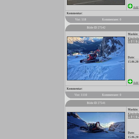
Add 
Kommentar:
Vist: 518
Kommentarer: 0
Bilde ID 27542
Maskin:
Kässbohr
PB 600 P
Dato:
15.06.20
Add 
Kommentar:
Vist: 1110
Kommentarer: 0
Bilde ID 27541
Maskin:
Kässbohr
PB 600 P
Dato:
15.06.20