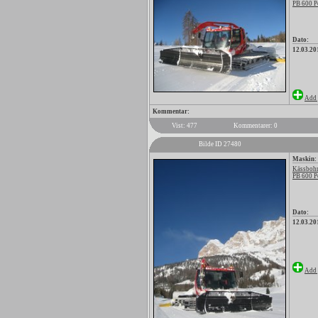
PB 600 P
Dato:
12.03.20
Add 
Kommentar:
Vist: 477
Kommentarer: 0
Bilde ID 27480
Maskin:
Kässbohr
PB 600 P
Dato:
12.03.20
Add 