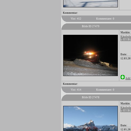
Kommentar:
Vist: 412
Kommentarer: 0
Bilde ID 27479
Maskin:
Kässbohr
PB 600 P
Dato:
12.03.20
Add 
Kommentar:
Vist: 414
Kommentarer: 0
Bilde ID 27478
Maskin:
Kässbohr
PB 600 P
Dato:
12.05.20