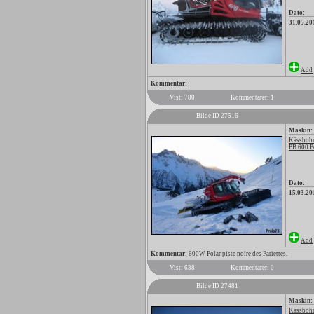
Dato:
31.05.20
Add 
Kommentar:
Vist: 780
Kommentarer: 1
Bilde ID 27516
Maskin:
Kässbohr
PB 600 P
Dato:
15.03.20
Add 
Kommentar:
600W Polar piste noire des Pariettes.
Vist: 638
Kommentarer: 0
Bilde ID 27481
Maskin:
Kässbohr