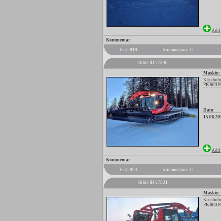
Add 
Kommentar:
Vist: 819
Kommentarer: 0
Bilde ID 27540
Maskin:
Kässbohr
PB 600 P
Dato:
15.06.20
Add 
Kommentar:
Vist: 874
Kommentarer: 0
Bilde ID 27521
Maskin:
Kässbohr
PB 600 P