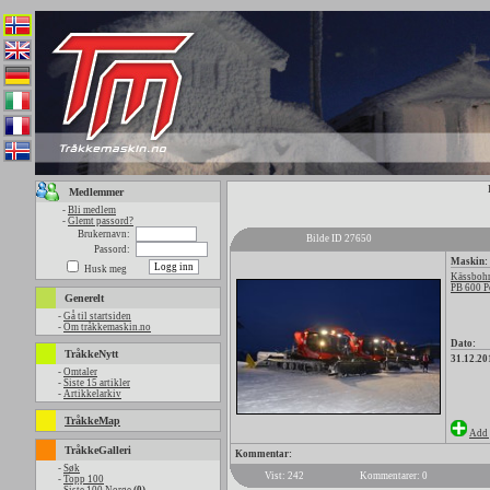
Medlemmer
-
Bli medlem
-
Glemt passord?
Brukernavn:
Bilde ID 27650
Passord:
Maskin:
Husk meg
Kässbohr
PB 600 P
Generelt
-
Gå til startsiden
-
Om tråkkemaskin.no
Dato:
TråkkeNytt
31.12.20
-
Omtaler
-
Siste 15 artikler
-
Artikkelarkiv
TråkkeMap
Add 
TråkkeGalleri
Kommentar:
-
Søk
Vist: 242
Kommentarer: 0
-
Topp 100