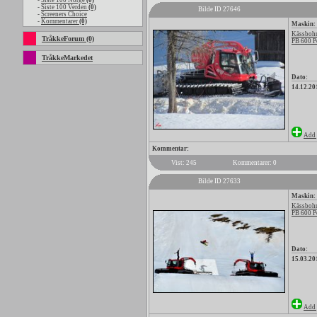
-
Siste 100 Norge
(0)
-
Siste 100 Verden
(0)
Bilde ID 27646
-
Screeners Choice
-
Kommentarer
(0)
Maskin:
Kässbohr
TråkkeForum (0)
PB 600 P
TråkkeMarkedet
Dato:
14.12.20
Add 
Kommentar:
Vist: 245
Kommentarer: 0
Bilde ID 27633
Maskin:
Kässbohr
PB 600 P
Dato:
15.03.20
Add 