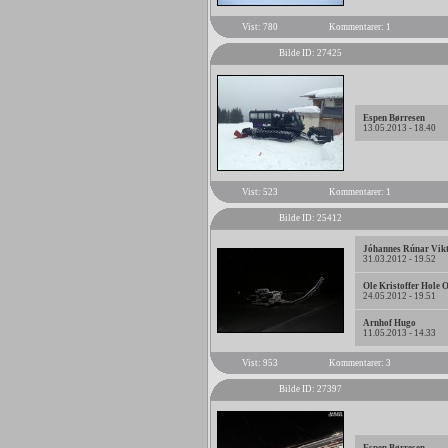
Vist: 780
Kommentarer: 1
Bilde ID: 27425
Espen Børresen
13.05.2013 - 18.40
Vist: 523
Kommentarer: 1
Bilde ID: 25412
Jóhannes Rúnar Vik
31.03.2012 - 19.52
Ole Kristoffer Hole 
24.05.2012 - 19.51
Arnhof Hugo
11.05.2013 - 14.33
Vist: 953
Kommentarer: 3
Bilde ID: 27397