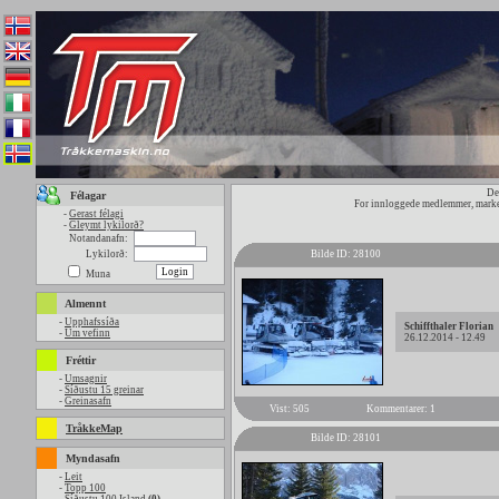
De
Félagar
For innloggede medlemmer, marker
-
Gerast félagi
-
Gleymt lykilorð?
Notandanafn:
Lykilorð:
Bilde ID: 28100
Muna
Almennt
-
Upphafssíða
Schiffthaler Florian
-
Um vefinn
26.12.2014 - 12.49
Fréttir
-
Umsagnir
-
Síðustu 15 greinar
-
Greinasafn
Vist: 505
Kommentarer: 1
TråkkeMap
Bilde ID: 28101
Myndasafn
-
Leit
-
Topp 100