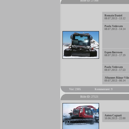
Bilde ID: 27568
Romain Daniel
08.07.2013 - 13.12
Paolo Vedovato
08.07.2013 - 14.14
Espen Børresen
08.07.2013 - 17.19
Paolo Vedovato
08.07.2013 - 17.53
Jóhannes Rúnar Vik
09.07.2013 - 00.14
Vist: 2305
Kommentarer: 9
Bilde ID: 27521
Anton Cagnati
10.06.2013 - 22.00