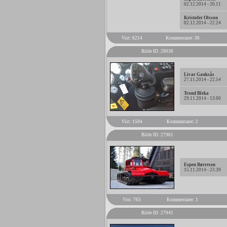
02.12.2014 - 20.11
Kristofer Olsson
02.12.2014 - 22.24
Vist: 6214
Kommentarer: 36
Bilde ID: 28030
Livar Gauksås
27.11.2014 - 22.54
Trond Bleka
29.11.2014 - 13.00
Vist: 1504
Kommentarer: 2
Bilde ID: 27961
Espen Børresen
15.11.2014 - 23.39
Vist: 763
Kommentarer: 1
Bilde ID: 27941