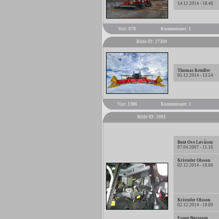
14.12.2014 - 18.48
Vist: 670
Kommentarer: 1
Bilde ID: 27300
Thomas Kendler
05.12.2014 - 13.54
Vist: 1386
Kommentarer: 1
Bilde ID: 2093
Bent Ove Løvåsen
07.04.2007 - 11.16
Kristofer Olsson
02.12.2014 - 18.06
Kristofer Olsson
02.12.2014 - 18.09
Espen Børresen