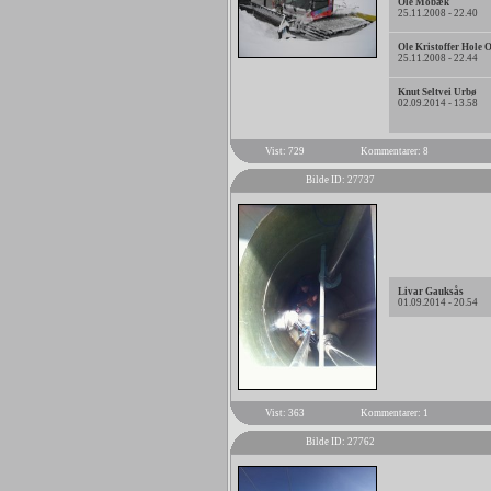
Ole Mobæk
25.11.2008 - 22.40
Ole Kristoffer Hole 
25.11.2008 - 22.44
Knut Seltvei Urbø
02.09.2014 - 13.58
Vist: 729
Kommentarer: 8
Bilde ID: 27737
Livar Gauksås
01.09.2014 - 20.54
Vist: 363
Kommentarer: 1
Bilde ID: 27762