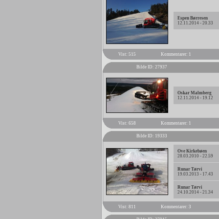
Espen Børresen
12.11.2014 - 20.33
Vist: 515
Kommentarer: 1
Bilde ID: 27937
Oskar Malmberg
12.11.2014 - 19.12
Vist: 658
Kommentarer: 1
Bilde ID: 19333
Ove Kirkebøen
28.03.2010 - 22.59
Runar Tørvi
19.03.2013 - 17.43
Runar Tørvi
24.10.2014 - 21.34
Vist: 811
Kommentarer: 3