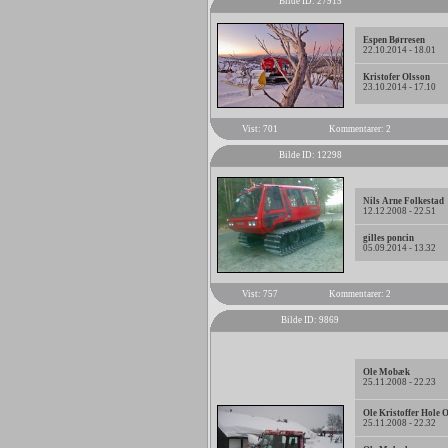
Bilde ID: 27915
Espen Børresen
22.10.2014 - 18.01
Kristofer Olsson
23.10.2014 - 17.10
Vist: 701
Kommentarer: 2
Bilde ID: 12298
Nils Arne Folkestad
12.12.2008 - 22.51
gilles poncin
05.09.2014 - 13.32
Vist: 757
Kommentarer: 2
Bilde ID: 9869
Ole Mobæk
25.11.2008 - 22.23
Ole Kristoffer Hole 
25.11.2008 - 22.32