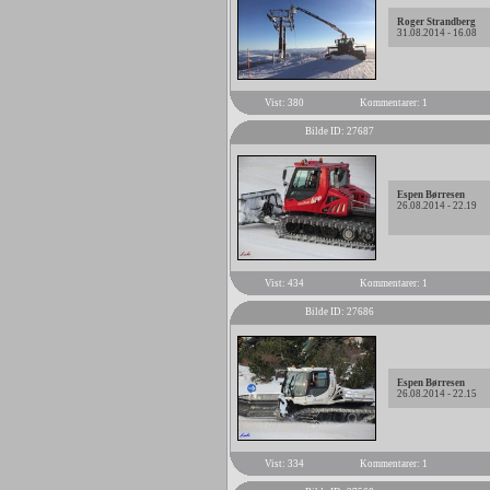
Roger Strandberg
31.08.2014 - 16.08
Vist: 380
Kommentarer: 1
Bilde ID: 27687
Espen Børresen
26.08.2014 - 22.19
Vist: 434
Kommentarer: 1
Bilde ID: 27686
Espen Børresen
26.08.2014 - 22.15
Vist: 334
Kommentarer: 1