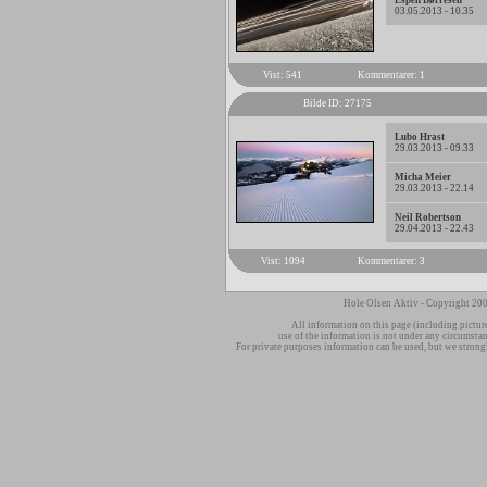
Espen Børresen
03.05.2013 - 10.35
Vist: 541
Kommentarer: 1
Bilde ID: 27175
Lubo Hrast
29.03.2013 - 09.33
Micha Meier
29.03.2013 - 22.14
Neil Robertson
29.04.2013 - 22.43
Vist: 1094
Kommentarer: 3
Hole Olsen Aktiv - Copyright 200
All information on this page (including pictur
use of the information is not under any circumsta
For private purposes information can be used, but we strong