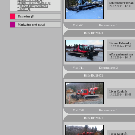
-
Síðustu 100 Island
(0)
-
Síðustu 100 alls staðar að
(0)
Schiffthaler Florian
-
Uppáhald umsjónarmanns
26.12.2014 - 12.49
-
Ummæli
(0)
Umræður (0)
Markaður með notað
Vist: 421
Kommentarer: 1
Bilde ID: 28073
Helmut Urbansky
13.12.2014 - 17.57
ulfur gudmundsson
15.12.2014 - 16.17
Vist: 711
Kommentarer: 2
Bilde ID: 28072
Livar Gauksås
14.12.2014 - 18.48
Vist: 728
Kommentarer: 1
Bilde ID: 28071
Livar Gauksås