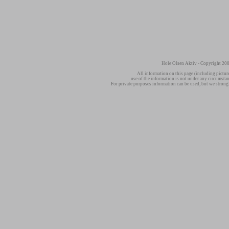
Hole Olsen Aktiv - Copyright 200
All information on this page (including pictur
use of the information is not under any circumsta
For private purposes information can be used, but we strong