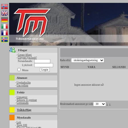
Félagar
-
Gerast félagi
-
Gleymt lykilorð?
Raða eftir
Notandanafn:
Lykilorð:
MYND
VARA
SELJANDI
Muna
Almennt
-
Upphafssíða
Ingen annonser akkurat nå!
-
Um vefinn
Fréttir
-
Umsagnir
-
Síðustu 15 greinar
-
Greinasafn
Bruktmarked-annonser pr side
«
»
TråkkeMap
Myndasafn
-
Leit
-
Topp 100