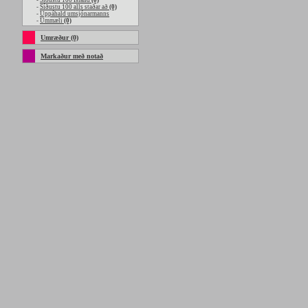
-
Síðustu 100 Island
(0)
-
Síðustu 100 alls staðar að
(0)
-
Uppáhald umsjónarmanns
-
Ummæli
(0)
Umræður (0)
Markaður með notað