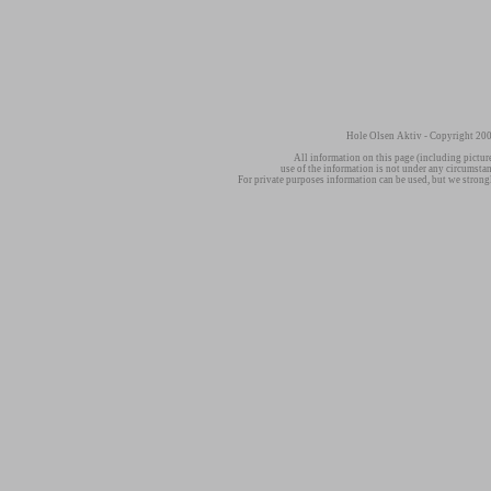
Hole Olsen Aktiv - Copyright 200
All information on this page (including pictur
use of the information is not under any circumsta
For private purposes information can be used, but we strong