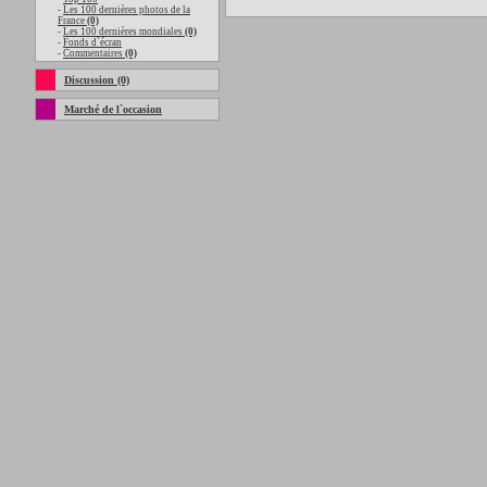
-
Les 100 dernières photos de la
France
(0)
-
Les 100 dernières mondiales
(0)
-
Fonds d`écran
-
Commentaires
(0)
Discussion (0)
Marché de l`occasion