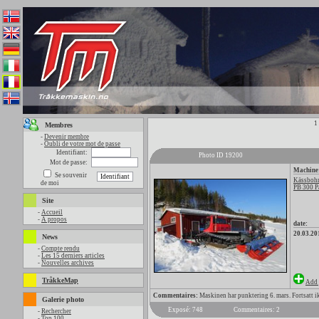
1
Membres
-
Devenir membre
-
Oubli de votre mot de passe
Identifiant:
Photo ID 19200
Mot de passe:
Machine
Se souvenir
Kässbohr
de moi
PB 300 P
Site
-
Accueil
-
A propos
date:
20.03.20
News
-
Compte rendu
-
Les 15 derniers articles
-
Nouvelles archives
TråkkeMap
Add 
Commentaires:
Maskinen har punktering 6. mars. Fortsatt ikk
Galerie photo
Exposé: 748
Commentaires: 2
-
Rechercher
-
Top 100