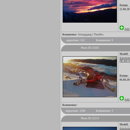
Datum:
21.08.20
Add 
Kommentar:
Soloppgang i Thredbo.
angeschaut: 552
Kommentare: 0
Photo ID 23263
Modell:
Kässbohr
PB 400 
Datum:
06.08.20
Add 
Kommentar:
angeschaut: 1200
Kommentare: 3
Photo ID 23214
Modell:
Kässbohr