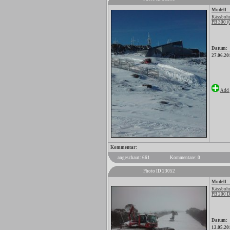
Modell:
Kässbohr
PB 300 (
Datum:
27.06.20
Add 
Kommentar:
angeschaut: 661
Kommentare: 0
Photo ID 23052
Modell:
Kässbohr
PB 200 
Datum:
12.05.20