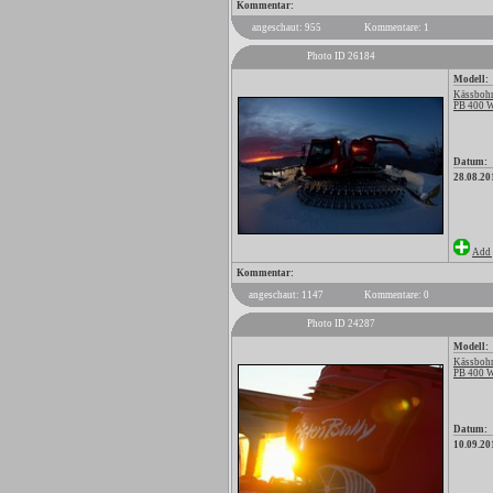
Kommentar:
angeschaut: 955
Kommentare: 1
Photo ID 26184
Modell:
Kässbohr
PB 400 
Datum:
28.08.20
Add 
Kommentar:
angeschaut: 1147
Kommentare: 0
Photo ID 24287
Modell:
Kässbohr
PB 400 
Datum:
10.09.20