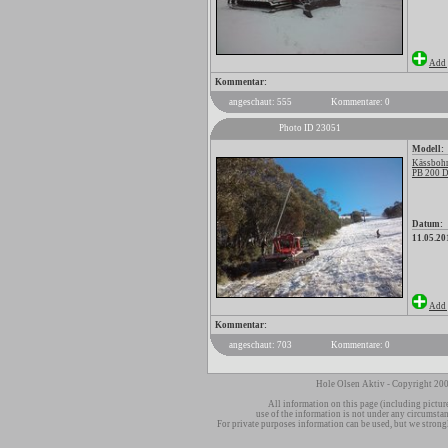
Add 
Kommentar:
angeschaut: 555
Kommentare: 0
Photo ID 23051
Modell:
Kässbohr
PB 200 
Datum:
11.05.20
Add 
Kommentar:
angeschaut: 703
Kommentare: 0
Hole Olsen Aktiv - Copyright 200
All information on this page (including pictur
use of the information is not under any circumsta
For private purposes information can be used, but we strong