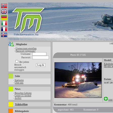
148
Mitglieder
-
Useraccount erstellen
-
Passwort vergessen?
Username:
Photo ID 27585
Passwort:
Modell:
Bei jedem
Kässbohr
Besuch
PB 400 
automatisch
einloggen
Seite
Datum:
-
Startseite
-
Über uns
14.07.20
News
-
Besuchte Gebiete
-
Letzte 15 Artikel
-
Archiv
Add 
TråkkeMap
Kommentar:
400 treuil
angeschaut: 483
Kommentare: 0
Bildergalerie