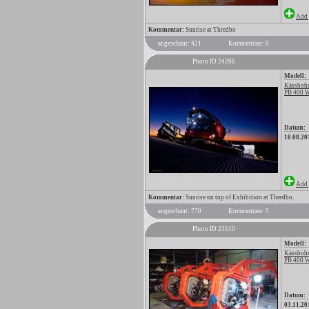
Add 
Kommentar:
Sunrise at Thredbo
angeschaut: 421
Kommentare: 0
Photo ID 24286
Modell:
Kässbohr
PB 400 
Datum:
10.08.20
Add 
Kommentar:
Sunrise on top of Exhibition at Thredbo.
angeschaut: 770
Kommentare: 5
Photo ID 23510
Modell:
Kässbohr
PB 400
Datum:
03.11.20