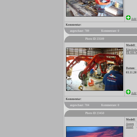
Add 
Kommentar:
angeschaut: 789
Kommentare: 0
Photo ID 23509
Modell:
Kässbohr
PB 400
Datum:
03.11.20
Add 
Kommentar:
angeschaut: 704
Kommentare: 0
Photo ID 23450
Modell:
Annen
Annet