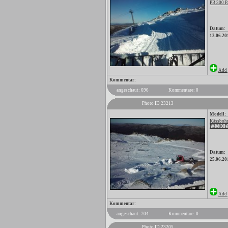
PB 300 P
Datum:
13.06.20
Add 
Kommentar:
angeschaut: 696
Kommentare: 0
Photo ID 23213
Modell:
Kässbohr
PB 300 P
Datum:
25.06.20
Add 
Kommentar:
angeschaut: 704
Kommentare: 0
Photo ID 23205