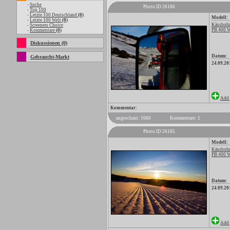
-
Suche
Photo ID 26186
-
Top 100
-
Letzte 100 Deutschland
(0)
Modell:
-
Letzte 100 Welt
(0)
Kässbohr
-
Screeners Choice
PB 400 
-
Kommentare
(0)
Diskussionen (0)
Datum:
Gebraucht-Markt
24.09.20
Add 
Kommentar:
angeschaut: 1060
Kommentare: 1
Photo ID 26185
Modell:
Kässbohr
PB 400 
Datum:
24.09.20
Add 