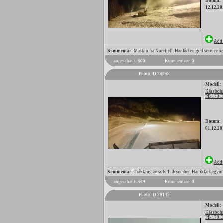
Datum:
12.12.20
Add 
Kommentar:
Maskin fra Norefjell. Har fått en god service og
angeschaut: 600
Kommentare: 0
Photo ID 28458
Modell:
Kässbohr
PB 170 
Datum:
01.12.20
Add 
Kommentar:
Tråkking av sole 1. desember. Har ikke begynt så
angeschaut: 549
Kommentare: 0
Photo ID 28142
Modell:
Kässbohr
PB 170 