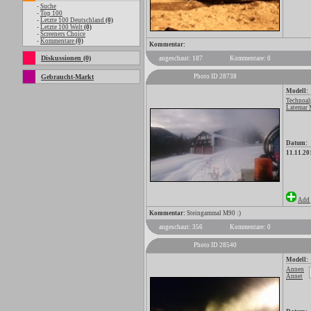
-
Suche
-
Top 100
-
Letzte 100 Deutschland
(0)
-
Letzte 100 Welt
(0)
-
Screeners Choice
-
Kommentare
(0)
Kommentar:
Diskussionen (0)
angeschaut: 187
Kommentare: 0
Gebraucht-Markt
Photo ID 28738
Modell:
Technoal
Latemar
Datum:
11.11.20
Add 
Kommentar:
Steingammal M90 :)
angeschaut: 356
Kommentare: 0
Photo ID 28540
Modell:
Annen
Annet