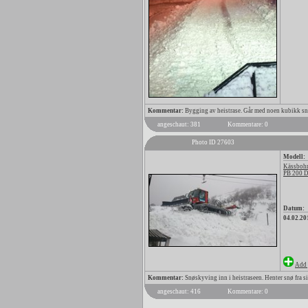
Kommentar:
Bygging av heistrase. Går med noen kubikk snø f
angeschaut: 381
Kommentare: 0
Photo ID 27603
Modell:
Kässbohr
PB 200 
Datum:
04.02.20
Add 
Kommentar:
Snøskyving inn i heistraseen. Henter snø fra si
angeschaut: 416
Kommentare: 0