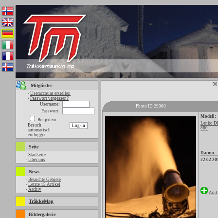
90
Mitglieder
-
Useraccount erstellen
-
Passwort vergessen?
Username:
Photo ID 29000
Passwort:
Modell:
Bei jedem
Lenko 
Besuch
880
automatisch
einloggen
Seite
Datum:
-
Startseite
-
Über uns
22.02.20
News
-
Besuchte Gebiete
-
Letzte 15 Artikel
-
Archiv
Add 
TråkkeMap
Bildergalerie