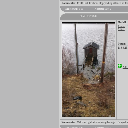
Kommentar:
170D Park Edition. Opprydding etter en alt for
angeschaut: 519
Kommentare: 0
Photo ID 27607
Modell:
Annen
Annet
Datum:
21.03.20
Add 
Kommentar:
Mildvær og ekstreme mengder regn... Pumpehuse