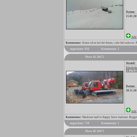
Datum:
15.01.20
Add 
Kommentar:
Klarer nå en hel del denne, i alle fall nedover :
angeschaut: 926
Kommentare: 2
Photo ID 28072
Modell:
Kässbohr
PB 170 
Datum:
30.11.20
Add 
Kommentar:
Maskiner med to Happy Snow kanoner. Bygget av 
angeschaut: 728
Kommentare: 1
Photo ID 28071