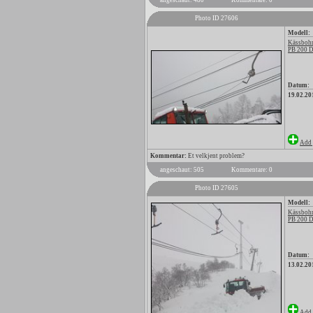
angeschaut: 480
Kommentare: 0
Photo ID 27606
Modell:
Kässbohr
PB 200 
Datum:
19.02.20
Add 
Kommentar:
Et velkjent problem?
angeschaut: 505
Kommentare: 0
Photo ID 27605
Modell:
Kässbohr
PB 200 
Datum:
13.02.20
Add 