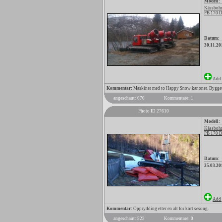
Modell:
Kässbohr
PB 170 
Datum:
30.11.20
Add 
Kommentar:
Maskiner med to Happy Snow kanoner. Bygget av 
angeschaut: 670
Kommentare: 1
Photo ID 27610
Modell:
Kässbohr
PB 170 
Datum:
25.03.20
Add 
Kommentar:
Opprydding etter en alt for kort sesong.
angeschaut: 523
Kommentare: 0