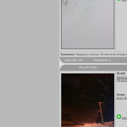
Kommentar:
Bygging av heistrase. Får med en del så lenge 
angeschaut: 385
Kommentare: 0
Photo ID 27604
Modell:
Kässbohr
PB 200 
Datum:
04.02.20
Add 