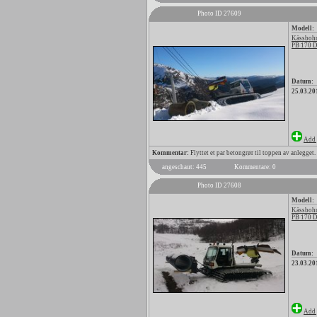
Photo ID 27609
Modell:
Kässbohr
PB 170 
Datum:
25.03.20
Add 
Kommentar:
Flyttet et par betongrør til toppen av anlegget. 
angeschaut: 445
Kommentare: 0
Photo ID 27608
Modell:
Kässbohr
PB 170 
Datum:
23.03.20
Add 