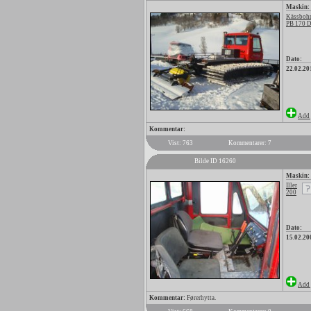
Maskin:
Kässbohr
PB 170 
Dato:
22.02.20
Add 
Kommentar:
Vist: 763
Kommentarer: 7
Bilde ID 16260
Maskin:
Iller
200
Dato:
15.02.20
Add 
Kommentar:
Førerhytta.