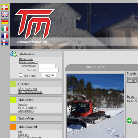
Medlemmer
-
Bli medlem
-
Glemt passord?
Brukernavn:
Bilde ID 28999
Passord:
Maskin:
Husk meg
Kässbohr
PB 300 (
Generelt
-
Gå til startsiden
-
Om tråkkemaskin.no
Dato:
TråkkeNytt
16.02.20
-
Omtaler
-
Siste 15 artikler
-
Artikkelarkiv
TråkkeMap
Add 
TråkkeGalleri
-
Søk
-
Topp 100