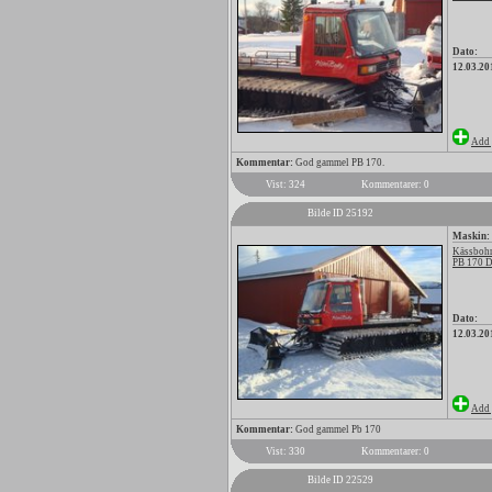
Dato:
12.03.20
Add 
Kommentar:
God gammel PB 170.
Vist: 324
Kommentarer: 0
Bilde ID 25192
Maskin:
Kässbohr
PB 170 
Dato:
12.03.20
Add 
Kommentar:
God gammel Pb 170
Vist: 330
Kommentarer: 0
Bilde ID 22529