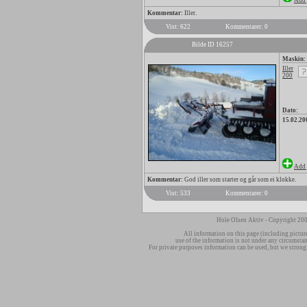
Add 
Kommentar:
Iller.
Vist: 622
Kommentarer: 0
Bilde ID 16257
Maskin:
Iller
200
Dato:
15.02.20
Add 
Kommentar:
God iller som starter og går som ei klokke.
Vist: 533
Kommentarer: 0
Hole Olsen Aktiv - Copyright 200
All information on this page (including pictur
use of the information is not under any circumsta
For private purposes information can be used, but we strong