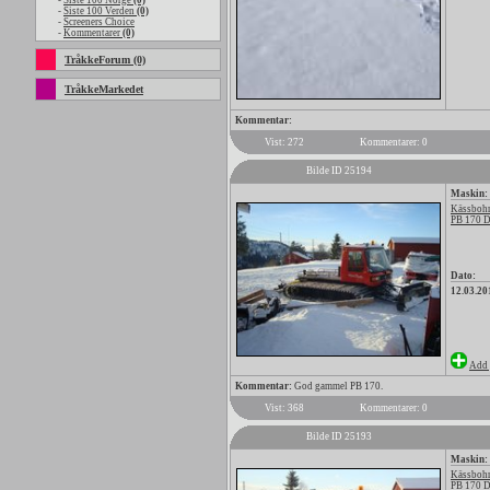
-
Siste 100 Norge
(0)
-
Siste 100 Verden
(0)
-
Screeners Choice
-
Kommentarer
(0)
TråkkeForum (0)
TråkkeMarkedet
Kommentar:
Vist: 272
Kommentarer: 0
Bilde ID 25194
Maskin:
Kässbohr
PB 170 
Dato:
12.03.20
Add 
Kommentar:
God gammel PB 170.
Vist: 368
Kommentarer: 0
Bilde ID 25193
Maskin:
Kässbohr
PB 170 