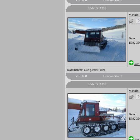
Vist: 668
Kommentarer: 0
Bilde ID 16259
Maskin:
Iller
200
Dato:
15.02.20
Add 
Kommentar:
God gammel iller.
Vist: 608
Kommentarer: 0
Bilde ID 16258
Maskin:
Iller
200
Dato:
15.02.20