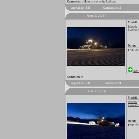
Kommentar:
Moonrise over the Rothorn
angeschaut: 836
Kommentare: 2
Photo ID 26737
Modell:
Prinoth
Everest 
Datum:
17.01.20
Add 
Kommentar:
angeschaut: 730
Kommentare: 0
Photo ID 26736
Modell:
Prinoth
Everest 
Datum:
17.01.20