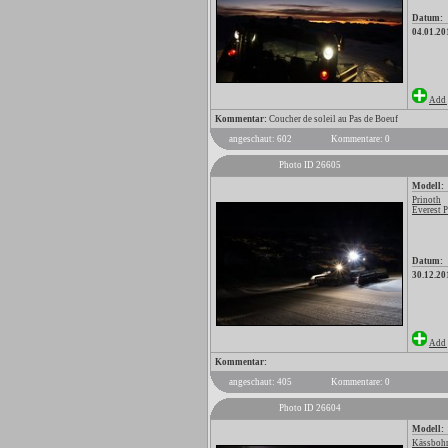
Datum:
04.01.20
Add 
Kommentar:
Coucher de soleil au Pas de Boeuf
angeschaut: 602
Kommentare: 0
Photo ID 26605
Modell:
Prinoth
Everest 
Datum:
30.12.20
Add 
Kommentar:
angeschaut: 405
Kommentare: 0
Photo ID 26604
Modell:
Kässbohr