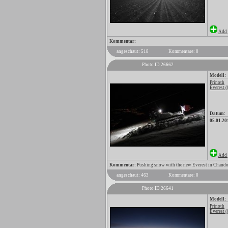
Add 
Kommentar:
angeschaut: 518
Kommentare: 0
Photo ID 26662
Modell:
Prinoth
Everest (
Datum:
05.01.20
Add 
Kommentar:
Pushing snow with the new Everest in Chando
angeschaut: 463
Kommentare: 0
Photo ID 26641
Modell:
Prinoth
Everest (