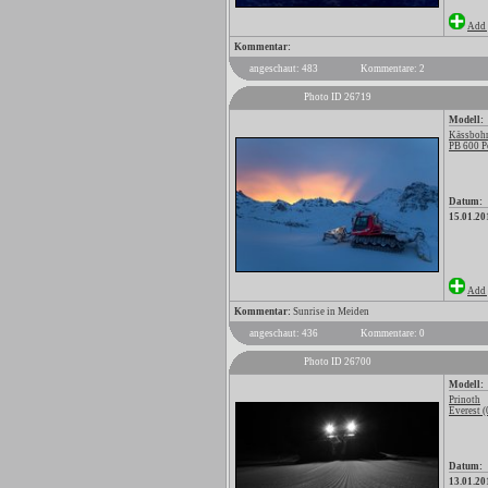
Add 
Kommentar:
angeschaut: 483
Kommentare: 2
Photo ID 26719
Modell:
Kässbohr
PB 600 P
Datum:
15.01.20
Add 
Kommentar:
Sunrise in Meiden
angeschaut: 436
Kommentare: 0
Photo ID 26700
Modell:
Prinoth
Everest (
Datum:
13.01.20