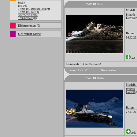
-
Suche
Photo ID 26826
-
Top 100
-
Letzte 100 Deutschland
(0)
Modell:
-
Letzte 100 Welt
(0)
Prinoth
-
Screeners Choice
Everest (
-
Kommentare
(0)
Diskussionen (0)
Datum:
Gebraucht-Markt
06.02.20
Add 
Kommentar:
After the storm!
angeschaut: 778
Kommentare: 0
Photo ID 26762
Modell:
Prinoth
Everest (
Datum:
27.01.20
Add 