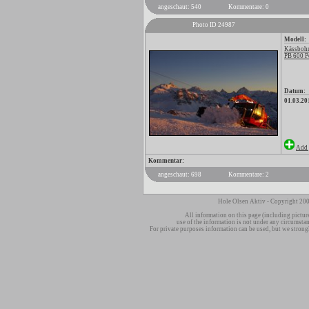
angeschaut: 540
Kommentare: 0
Photo ID 24987
Modell:
Kässbohr
PB 600 P
Datum:
01.03.20
Add 
Kommentar:
angeschaut: 698
Kommentare: 2
Hole Olsen Aktiv - Copyright 200
All information on this page (including pictur
use of the information is not under any circumsta
For private purposes information can be used, but we strong