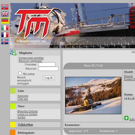
56
Mitglieder
-
Useraccount erstellen
-
Passwort vergessen?
Username:
Photo ID 27158
Passwort:
Modell:
Bei jedem
Prinoth
Besuch
Everest 
automatisch
einloggen
Seite
Datum:
-
Startseite
-
Über uns
19.03.20
News
-
Besuchte Gebiete
-
Letzte 15 Artikel
-
Archiv
Add 
TråkkeMap
Kommentar:
angeschaut: 474
Kommentare: 1
Bildergalerie