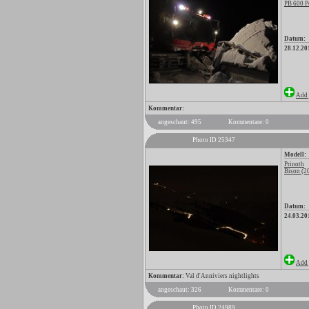
PB 600 P
Datum:
28.12.20
Add 
Kommentar:
angeschaut: 495
Kommentare: 0
Photo ID 25347
Modell:
Prinoth
Bison (2
Datum:
24.03.20
Add 
Kommentar:
Val d'Anniviers nightlights
angeschaut: 326
Kommentare: 0
Photo ID 24989