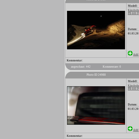
Modell:
Kässbohr
PB 600 P
Datum:
01.03.20
Add 
Kommentar:
angeschaut: 442
Kommentare: 0
Photo ID 24988
Modell:
Kässbohr
PB 600 P
Datum:
01.03.20
Add 
Kommentar: