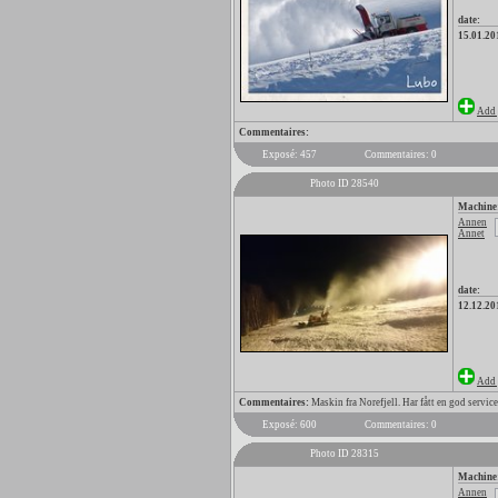
date:
15.01.20
Add 
Commentaires:
Exposé: 457
Commentaires: 0
Photo ID 28540
Machine
Annen
Annet
date:
12.12.20
Add 
Commentaires:
Maskin fra Norefjell. Har fått en god service
Exposé: 600
Commentaires: 0
Photo ID 28315
Machine
Annen