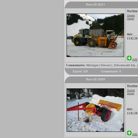
Photo ID 28311
Machine
Annen
Annet
date:
13.02.20
Add 
Commentaires:
Meiringen ( Schweiz ) , Schwarzwald-Alp ,
Exposé: 539
Commentaires: 0
Photo ID 28309
Machine
Annen
Annet
date:
13.02.20
Add 