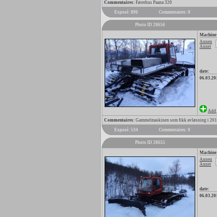
Commentaires:
Førerhus Paana 320
Exposé: 896
Commentaires: 0
Photo ID 28656
Machine
Annen
Annet
date:
06.03.20
Add 
Commentaires:
Gammelmaskinen som fikk avløsning i 20
Exposé: 534
Commentaires: 0
Photo ID 28655
Machine
Annen
Annet
date:
06.03.20