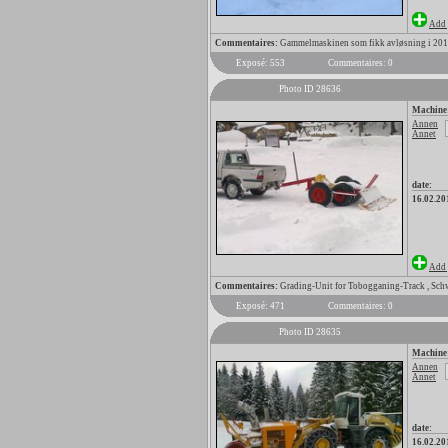
Add 
Commentaires:
Gammelmaskinen som fikk avløsning i 20
Exposé: 553
Commentaires: 0
Photo ID 28636
Machine
Annen
Annet
date:
16.02.20
Add 
Commentaires:
Grading-Unit for Tobogganing-Track , Schw
Exposé: 471
Commentaires: 0
Photo ID 28635
Machine
Annen
Annet
date:
16.02.20