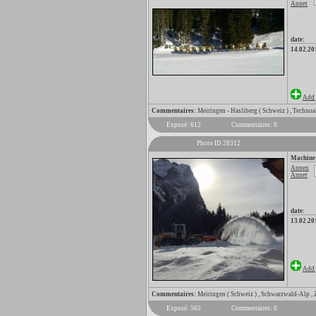
Annet
date:
14.02.20
Add 
Commentaires:
Meiringen - Hasliberg ( Schweiz ) , Technoa
Exposé: 612
Commentaires: 0
Photo ID 28312
Machine
Annen
Annet
date:
13.02.20
Add 
Commentaires:
Meiringen ( Schweiz ) , Schwarzwald-Alp ,
Exposé: 565
Commentaires: 0