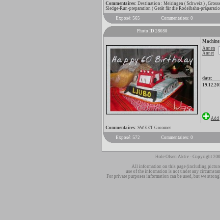
Commentaires:
Destination : Meiringen ( Schweiz ) , Gross
Sledge-Run-preparation ( Gerät für die Rodelbahn-präparatio
Exposé: 565
Commentaires: 0
Photo ID 28080
Machine
Annen
Annet
date:
19.12.20
Add 
Commentaires:
SWEET Groomer
Exposé: 572
Commentaires: 0
Hole Olsen Aktiv - Copyright 200
All information on this page (including pictur
use of the information is not under any circumsta
For private purposes information can be used, but we strong