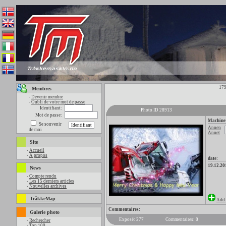
179
Membres
-
Devenir membre
-
Oubli de votre mot de passe
Identifiant:
Photo ID 28913
Mot de passe:
Machine
Se souvenir
Annen
de moi
Annet
Site
-
Accueil
-
A propos
date:
19.12.20
News
-
Compte rendu
-
Les 15 derniers articles
-
Nouvelles archives
TråkkeMap
Add 
Commentaires:
Galerie photo
Exposé: 277
Commentaires: 0
-
Rechercher
-
Top 100