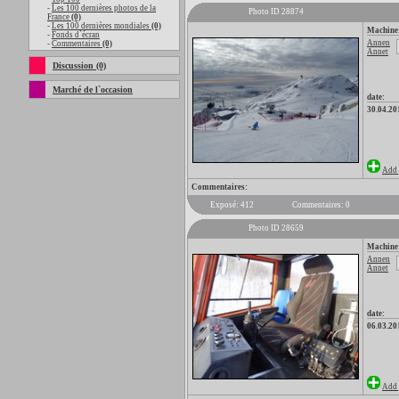
-
Les 100 dernières photos de la
Photo ID 28874
France
(0)
-
Les 100 dernières mondiales
(0)
Machine
-
Fonds d`écran
Annen
-
Commentaires
(0)
Annet
Discussion (0)
Marché de l`occasion
date:
30.04.20
Add 
Commentaires:
Exposé: 412
Commentaires: 0
Photo ID 28659
Machine
Annen
Annet
date:
06.03.20
Add 