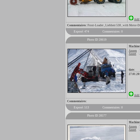
Add 
Commentaires:
Front-Loader , Liebherr 538 , with Motor-
Exposé: 474
Commentaires: 0
Photo ID 28619
Machine
Annen
Annet
date:
27.01.20
Add 
Commentaires:
Exposé: 513
Commentaires: 0
Photo ID 28577
Machine
Annen
Annet