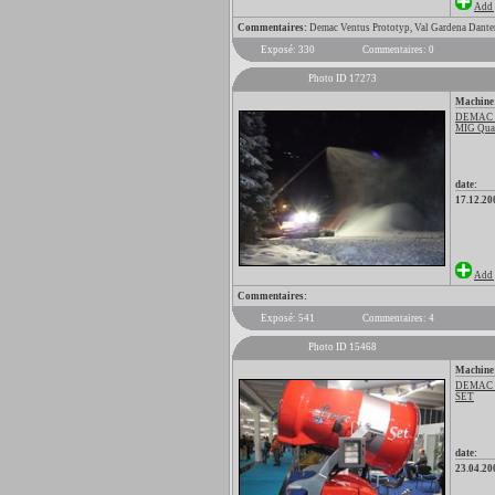
Add 
Commentaires:
Demac Ventus Prototyp, Val Gardena Dante
Exposé: 330
Commentaires: 0
Photo ID 17273
Machine
DEMAC
MIG Qua
date:
17.12.20
Add 
Commentaires:
Exposé: 541
Commentaires: 4
Photo ID 15468
Machine
DEMAC
SET
date:
23.04.20