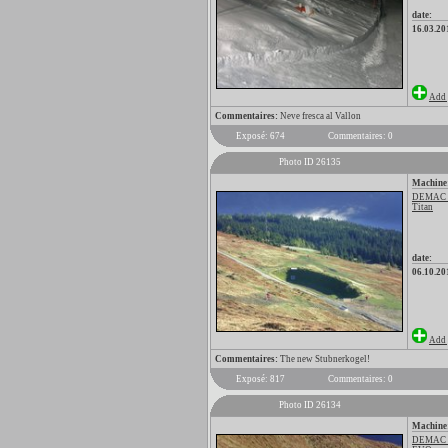
date:
16.03.20
Add 
Commentaires:
Neve fresca al Vallon
Exposé: 674
Commentaires: 0
Photo ID 26135
Machine
DEMAC
Titan
date:
06.10.20
Add 
Commentaires:
The new Stubnerkogel!
Exposé: 817
Commentaires: 0
Photo ID 26134
Machine
DEMAC