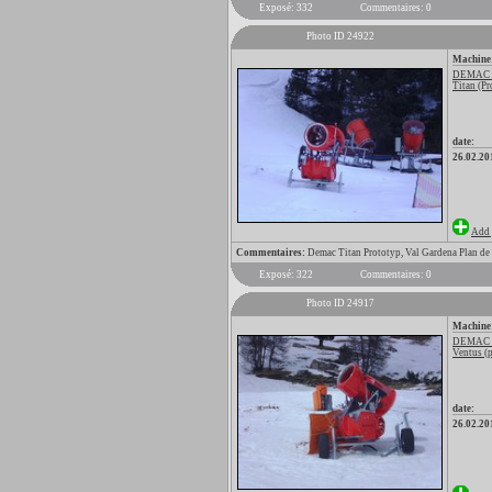
Exposé: 332
Commentaires: 0
Photo ID 24922
Machine
DEMAC
Titan (Pr
date:
26.02.20
Add 
Commentaires:
Demac Titan Prototyp, Val Gardena Plan de
Exposé: 322
Commentaires: 0
Photo ID 24917
Machine
DEMAC
Ventus (
date:
26.02.20