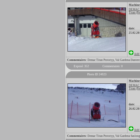
Machine
DEMAC
Titan (Pr
date:
25.02.20
Add 
Commentaires:
Demac Titan Prototyp, Val Gardena Danter
Exposé: 352
Commentaires: 0
Photo ID 24923
Machine
DEMAC
Titan (Pr
date:
26.02.20
Add 
Commentaires:
Demac Titan Prototyp, Val Gardena Saslon