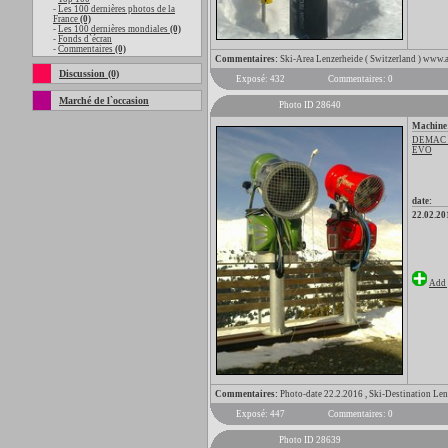
-
Les 100 dernières photos de la
France
(0)
-
Les 100 dernières mondiales
(0)
-
Fonds d`écran
-
Commentaires
(0)
Commentaires:
Ski-Area Lenzerheide ( Switzerland ) www.a
Discussion (0)
Exposé: 432
Commentaires: 0
Marché de l`occasion
Photo ID 28640
Machine
DEMAC
EVO
date:
22.02.20
Add 
Commentaires:
Photo-date 22.2.2016 , Ski-Destination 
Exposé: 447
Commentaires: 0
Photo ID 28639