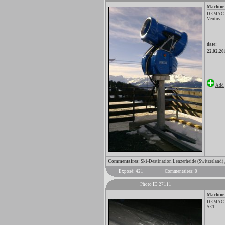
Machine
DEMAC
Ventus
date:
22.02.20
Add 
Commentaires:
Ski-Destination Lenzerheide (Switzerland) 
Exposé: 421
Commentaires: 0
Photo ID 27111
Machine
DEMAC
SET