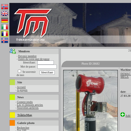
21
Membres
-
Devenir membre
-
Oubli de votre mot de passe
Identifiant:
Photo ID 28682
Mot de passe:
Machine
Se souvenir
DEMAC
de moi
MEGA
Site
-
Accueil
-
A propos
date:
27.03.20
News
-
Compte rendu
-
Les 15 derniers articles
-
Nouvelles archives
TråkkeMap
Add 
Galerie photo
-
Rechercher
-
Top 100