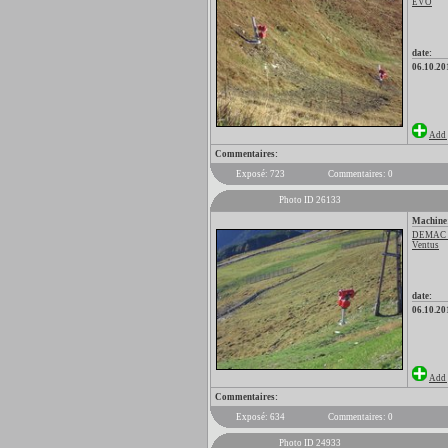
EVO
date:
06.10.20
Add 
Commentaires:
Exposé: 723
Commentaires: 0
Photo ID 26133
Machine
DEMAC
Ventus
date:
06.10.20
Add 
Commentaires:
Exposé: 634
Commentaires: 0
Photo ID 24933