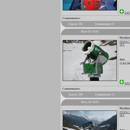
Add 
Commentaires:
Exposé: 395
Commentaires: 0
Photo ID 10592
Machine
DEMAC
SET
date:
13.04.20
Add 
Commentaires:
Exposé: 298
Commentaires: 0
Photo ID 10591
Machine
DEMAC
SET