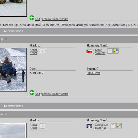
Add photo to TråkkeAlbum
 , Liebherr 538 , with Motor-Drive-Snow-Blower , Destination Meiringen/Schwarzwald-Alp (Switzerland), Feb. 20
Kommentarer: 0
 28619
Maskin:
Skianlegg:/Land:
Annen
»
Kanin
Annet
»
Slovenia
Dato:
Fotograf:
27.01.2015
Lubo Hrast
Add photo to TråkkeAlbum
Kommentarer: 0
 28577
Maskin:
Skianlegg:/Land:
Annen
»
Courchevel
Annet
»
Frankrike