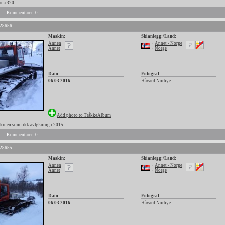
ana 320
Kommentarer: 0
 28656
Maskin:
Skianlegg:/Land:
Annen
»
Annet - Norge
Annet
»
Norge
Dato:
Fotograf:
06.03.2016
Håvard Norbye
Add photo to TråkkeAlbum
nen som fikk avløsning i 2015
Kommentarer: 0
 28655
Maskin:
Skianlegg:/Land:
Annen
»
Annet - Norge
Annet
»
Norge
Dato:
Fotograf:
06.03.2016
Håvard Norbye