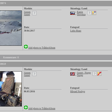
 28874
Maskin:
Skianlegg:/Land:
Annen
»
Kanin
Annet
»
Slovenia
Dato:
Fotograf:
30.04.2017
Lubo Hrast
Add photo to TråkkeAlbum
Kommentarer: 0
 28659
Maskin:
Skianlegg:/Land:
Annen
»
Annet - Norge
Annet
»
Norge
Dato:
Fotograf:
06.03.2016
Håvard Norbye
Add photo to TråkkeAlbum