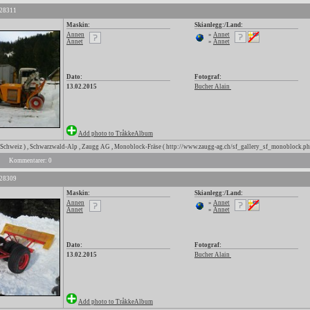
 28311
Maskin:
Skianlegg:/Land:
Annen
»
Annet
Annet
»
Annet
Dato:
Fotograf:
13.02.2015
Bucher Alain
Add photo to TråkkeAlbum
 Schweiz ) , Schwarzwald-Alp , Zaugg AG , Monoblock-Fräse ( http://www.zaugg-ag.ch/sf_gallery_sf_monoblock.ph
Kommentarer: 0
 28309
Maskin:
Skianlegg:/Land:
Annen
»
Annet
Annet
»
Annet
Dato:
Fotograf:
13.02.2015
Bucher Alain
Add photo to TråkkeAlbum