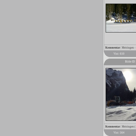
Kommentar:
Meiringen - 
Vist: 610
Bilde ID
Kommentar:
Meiringen (
Vist: 564