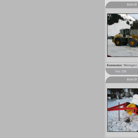
Bilde ID
Kommentar:
Meiringen (
Vist: 538
Bilde ID