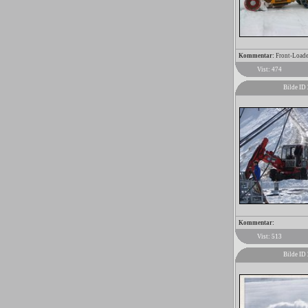
Kommentar:
Front-Loader
Vist: 474
Bilde ID
Kommentar:
Vist: 513
Bilde ID