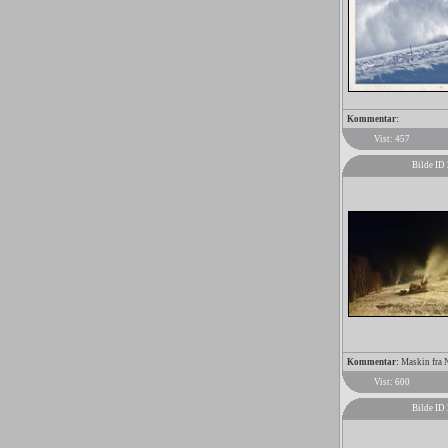
Kommentar:
Vist: 457
Bilde ID
Kommentar:
Maskin fra No
Vist: 600
Bilde ID