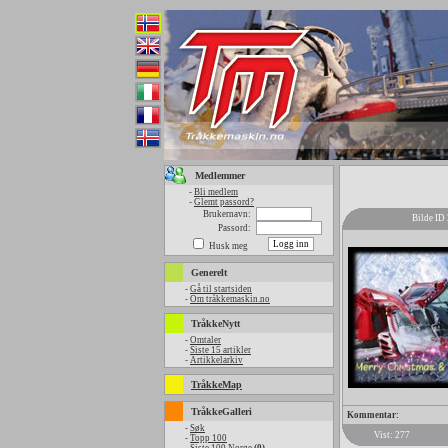
Medlemmer
-
Bli medlem
-
Glemt passord?
Brukernavn:
Bilde ID
Passord:
Husk meg
Generelt
-
Gå til startsiden
-
Om tråkkemaskin.no
TråkkeNytt
-
Omtaler
-
Siste 15 artikler
-
Artikkelarkiv
TråkkeMap
TråkkeGalleri
Kommentar:
-
Søk
Vist: 277
-
Topp 100