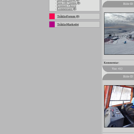
-
Siste 100 Norge
(0)
-
Siste 100 Verden
(0)
Bilde ID
-
Screeners Choice
-
Kommentarer
(0)
TråkkeForum (0)
TråkkeMarkedet
Kommentar:
Vist: 412
Bilde ID