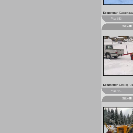
Kommentar:
Gammelmaski
Vist: 553
Bilde ID
Kommentar:
Grading-Uni
Vist: 471
Bilde ID