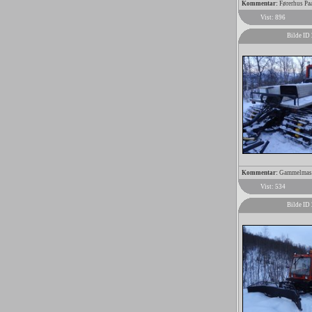
Kommentar:
Førerhus Pa
Vist: 896
Bilde ID
Kommentar:
Gammelmaski
Vist: 534
Bilde ID