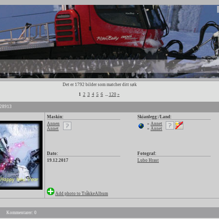
Det er 1792 bilder som matcher ditt søk
1
2
3
4
5
6
...
120
»
 28913
Maskin:
Skianlegg:/Land:
Annen
»
Annet
Annet
»
Annet
Dato:
Fotograf:
19.12.2017
Lubo Hrast
Add photo to TråkkeAlbum
Kommentarer: 0