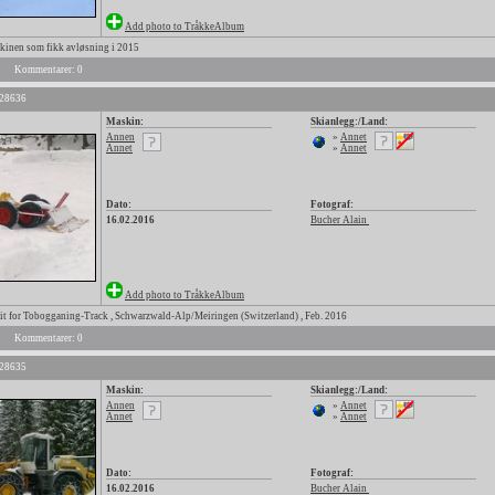
Add photo to TråkkeAlbum
nen som fikk avløsning i 2015
Kommentarer: 0
 28636
Maskin:
Skianlegg:/Land:
Annen
»
Annet
Annet
»
Annet
Dato:
Fotograf:
16.02.2016
Bucher Alain
Add photo to TråkkeAlbum
t for Tobogganing-Track , Schwarzwald-Alp/Meiringen (Switzerland) , Feb. 2016
Kommentarer: 0
 28635
Maskin:
Skianlegg:/Land:
Annen
»
Annet
Annet
»
Annet
Dato:
Fotograf:
16.02.2016
Bucher Alain