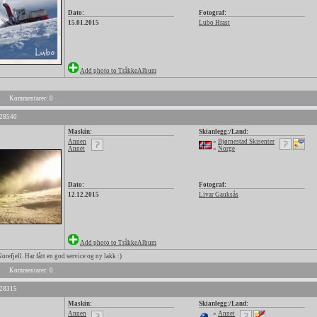
Dato:
Fotograf:
15.01.2015
Lubo Hrast
Add photo to TråkkeAlbum
Kommentarer: 0
 28540
Maskin:
Skianlegg:/Land:
Annen
»
Bjørnestad Skisenter
Annet
»
Norge
Dato:
Fotograf:
12.12.2015
Livar Gauksås
Add photo to TråkkeAlbum
refjell. Har fått en god service og ny lakk :)
Kommentarer: 0
 28315
Maskin:
Skianlegg:/Land:
Annen
»
Annet