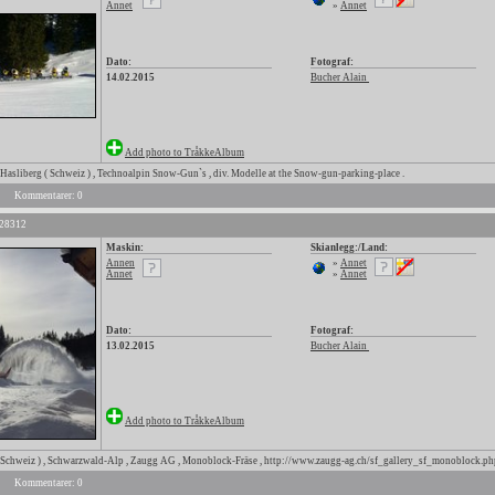
Annet
»
Annet
Dato:
Fotograf:
14.02.2015
Bucher Alain
Add photo to TråkkeAlbum
Hasliberg ( Schweiz ) , Technoalpin Snow-Gun`s , div. Modelle at the Snow-gun-parking-place .
Kommentarer: 0
 28312
Maskin:
Skianlegg:/Land:
Annen
»
Annet
Annet
»
Annet
Dato:
Fotograf:
13.02.2015
Bucher Alain
Add photo to TråkkeAlbum
 Schweiz ) , Schwarzwald-Alp , Zaugg AG , Monoblock-Fräse , http://www.zaugg-ag.ch/sf_gallery_sf_monoblock.ph
Kommentarer: 0